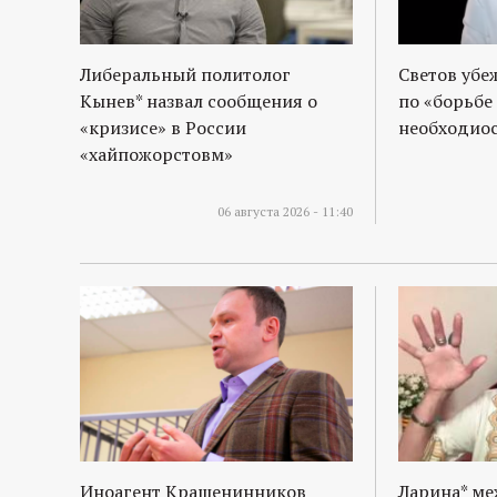
Либеральный политолог
Светов убе
Кынев* назвал сообщения о
по «борьбе
«кризисе» в России
необходиос
«хайпожорстовм»
06 августа 2026 - 11:40
Иноагент Крашенинников
Ларина* м