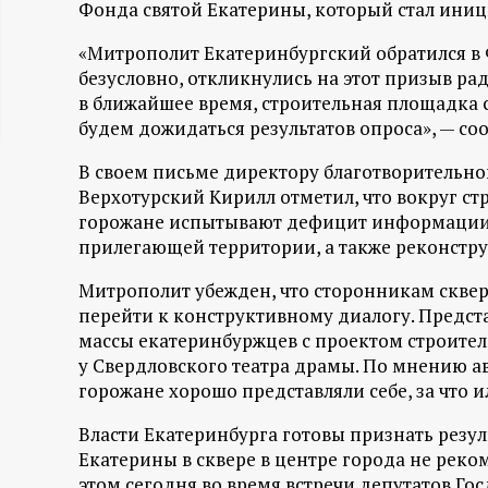
Фонда святой Екатерины, который стал иниц
ц
«Митрополит Екатеринбургский обратился в Ф
и
безусловно, откликнулись на этот призыв рад
в ближайшее время, строительная площадка 
будем дожидаться результатов опроса», — со
о
В своем письме директору благотворительн
н
Верхотурский Кирилл отметил, что вокруг ст
горожане испытывают дефицит информации ка
н
прилегающей территории, а также реконстр
ы
Митрополит убежден, что сторонникам сквер
перейти к конструктивному диалогу. Предс
й
массы екатеринбуржцев с проектом строитель
у Свердловского театра драмы. По мнению ав
п
горожане хорошо представляли себе, за что и
Власти Екатеринбурга готовы признать резул
о
Екатерины в сквере в центре города не рек
этом сегодня во время встречи депутатов Г