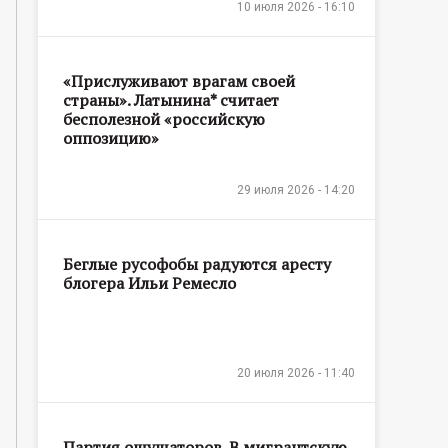
10 июля 2026 - 16:10
«Прислуживают врагам своей
страны». Латынина* считает
бесполезной «российскую
оппозицию»
29 июля 2026 - 14:20
Беглые русофобы радуются аресту
блогера Ильи Ремесло
20 июля 2026 - 11:40
Партия ощущаторов. В мигрантскую