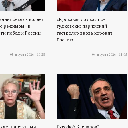
ждает беглых коллег
«Кровавая ломка» по-
 с режимом» в
гудковски: парижский
ти победы России
гастролер вновь хоронит
Россию
05 августа 2026 - 10:28
04 августа 2026 - 11:05
ежду приступами
Русофоб Каспаров*