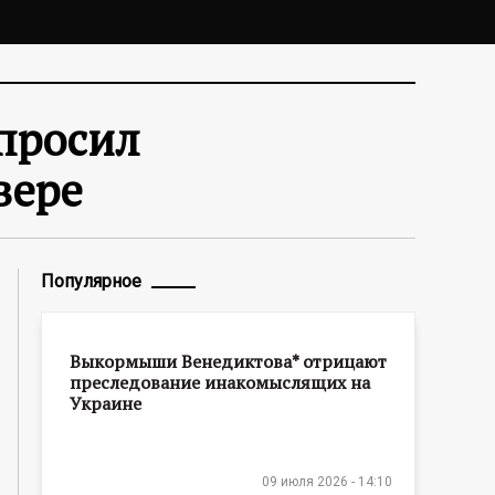
просил
вере
Популярное
Выкормыши Венедиктова* отрицают
преследование инакомыслящих на
Украине
09 июля 2026 - 14:10