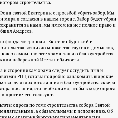
иатором строительства.
онд святой Екатерины с просьбой убрать забор. Мы,
и мира и согласия в нашем городе. Забор будет убран
сохранится за нами, мы имеем на нее полное право и
общил Андреев.
ого фонда митрополит Екатеринбургский и
роительства возникло множество слухов и домыслов,
к о самом проекте храма, так и о благоустройстве
укции набережной Исети поблизости.
а и сторонникам храма следует остудить пыл и
тавители РПЦ готовы подробно ознакомить широкие
ства религиозного здания и благоустройства сквера
тора послания, это необходимо, чтобы в ходе опроса
ли против чего голосуют.
ьтаты опроса по теме строительства собора Святой
омендательными, а обязательными к исполнению. Об
осдумы с екатеринбургскими парламентариями