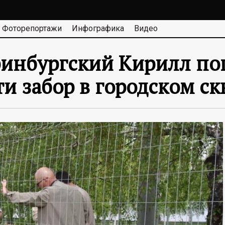
Фоторепортажи
Инфографика
Видео
инбургский Кирилл по
и забор в городском ск