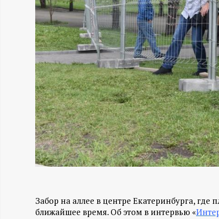
Н
-
и
н
ф
о
р
м
Забор на аллее в центре Екатеринбурга, где 
а
ближайшее время. Об этом в интервью «
Инте