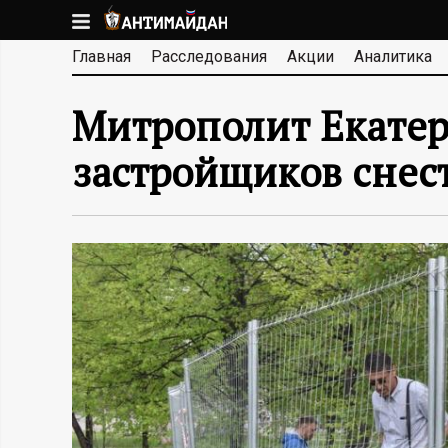
Перейти
к
А
Главная
Расследования
Акции
Аналитика
основному
содержанию
Н
Митрополит Екатер
Т
застройщиков снест
И
М
А
Й
Д
А