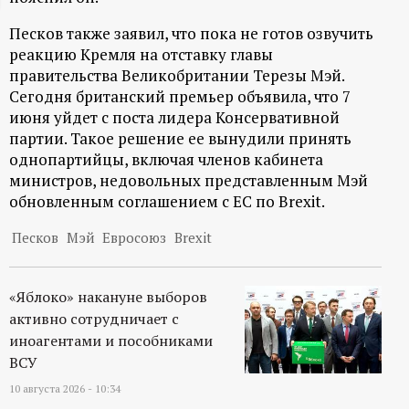
ц
Песков также заявил, что пока не готов озвучить
реакцию Кремля на отставку главы
и
правительства Великобритании Терезы Мэй.
Сегодня британский премьер объявила, что 7
о
июня уйдет с поста лидера Консервативной
партии. Такое решение ее вынудили принять
н
однопартийцы, включая членов кабинета
министров, недовольных представленным Мэй
н
обновленным соглашением с ЕС по Brexit.
Песков
Мэй
Евросоюз
Brexit
ы
й
«Яблоко» накануне выборов
активно сотрудничает с
п
иноагентами и пособниками
ВСУ
о
10 августа 2026 - 10:34