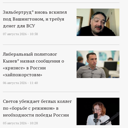
р
Зильбертруд* вновь вскипел
т
под Вашингтоном, и требуя
денег для ВСУ
а
07 августа 2026 - 10:58
л
Либеральный политолог
Кынев* назвал сообщения о
«кризисе» в России
«хайпожорстовм»
06 августа 2026 - 11:40
Светов убеждает беглых коллег
по «борьбе с режимом» в
необходиости победы России
05 августа 2026 - 10:28