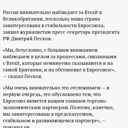
А
Н
Россия внимательно наблюдает за Brexit в
Великобритании, поскольку наша страна
заинтересована в стабильности Евросоюза,
-
заявил журналистам пресс-секретарь президента
РФ Дмитрий Песков.
и
«Мы, безусловно, с большим вниманием
н
наблюдаем в целом за процессами, связанными
с Brexit, которые неминуемо сказываются и на
ф
самой Британии, и на обстановке в Евросоюзе»,
— сказал Песков.
о
«Мы очень внимательно это отслеживаем — в
р
первую очередь, это обусловлено тем, что
Евросоюз является нашим главным торгово-
экономическим партнером. Поэтому, конечно,
м
мы заинтересованы в предсказуемом,
стабильном и развивающемся партнере», —
а
пояснил он.