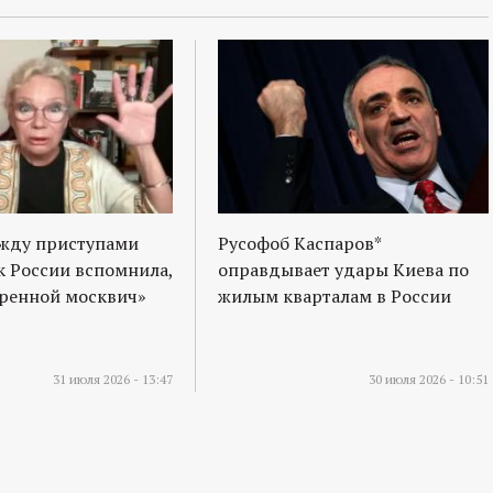
ежду приступами
Русофоб Каспаров*
к России вспомнила,
оправдывает удары Киева по
оренной москвич»
жилым кварталам в России
31 июля 2026 - 13:47
30 июля 2026 - 10:51