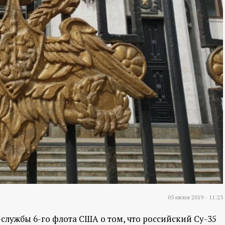
05 июня 2019 - 11:23
лужбы 6-го флота США о том, что российский Су-35