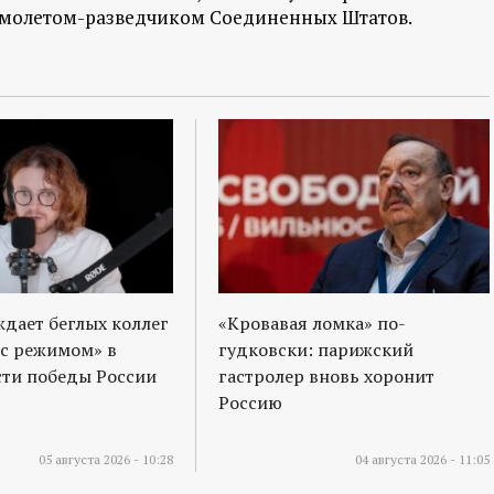
амолетом-разведчиком Соединенных Штатов.
ждает беглых коллег
«Кровавая ломка» по-
 с режимом» в
гудковски: парижский
ти победы России
гастролер вновь хоронит
Россию
05 августа 2026 - 10:28
04 августа 2026 - 11:05