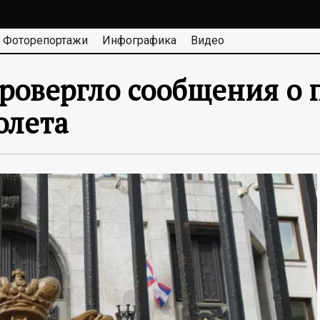
Фоторепортажи
Инфографика
Видео
овергло сообщения о 
олета