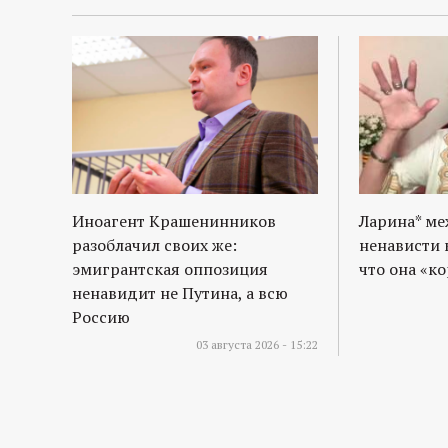
Иноагент Крашенинников
Ларина* м
разоблачил своих же:
ненависти 
эмигрантская оппозиция
что она «к
ненавидит не Путина, а всю
Россию
03 августа 2026 - 15:22