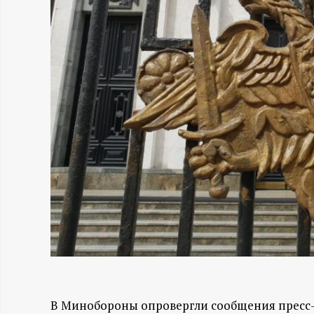
Н
-
и
н
ф
о
р
м
а
В Минобороны опровергли сообщения пресс-с