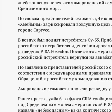
«небезопасно» перехватил американский са
ц
Средиземного моря.
и
По словам представителей ведомства, 4 июня 
«Хмеймим» зафиксировали воздушную цель, к
о
городе Тартусе.
В воздух был поднят истребитель Су-35. При
н
российского истребителя идентифицировал 
разведчик Р-8А Poseidon. После этого амери
н
российский истребитель вернулся на авиабаз
ы
По заявлению представителей российского об
соответствии с международными правилами 
й
Обращений к российскому командованию от 
Американские самолеты провели разведку у 
п
Ранее пресс-служба 6-го флота США сообщила
о
над Средиземным морем американский P-8A 
назвали «небезопасным» из-за критического 