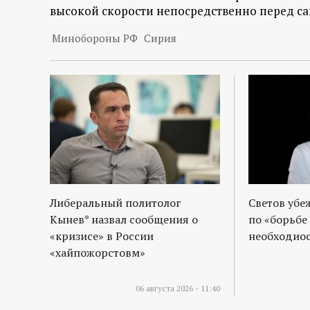
р
высокой скорости непосредственно перед с
т
Минобороны РФ
Сирия
а
л
Либеральный политолог
Светов убе
Кынев* назвал сообщения о
по «борьбе
«кризисе» в России
необходиос
«хайпожорстовм»
06 августа 2026 - 11:40