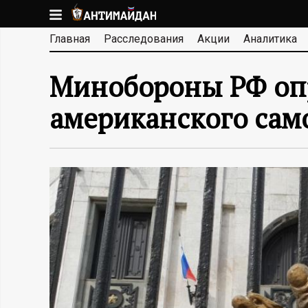
Перейти
к
А
Главная
Расследования
Акции
Аналитика
основному
содержанию
Н
Минобороны РФ опр
Т
американского сам
И
М
А
Й
Д
А