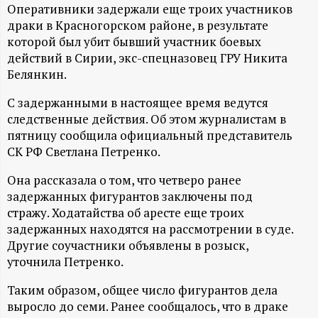
А
Оперативники задержали еще троих участников
драки в Красногорском районе, в результате
Н
которой был убит бывший участник боевых
действий в Сирии, экс-спецназовец ГРУ Никита
-
Белянкин.
и
С задержанными в настоящее время ведутся
следственные действия. Об этом журналистам в
н
пятницу сообщила официальный представитель
СК РФ Светлана Петренко.
ф
Она рассказала о том, что четверо ранее
задержанных фигурантов заключены под
о
стражу. Ходатайства об аресте еще троих
задержанных находятся на рассмотрении в суде.
р
Другие соучастники объявлены в розыск,
уточнила Петренко.
м
Таким образом, общее число фигурантов дела
а
выросло до семи. Ранее сообщалось, что в драке