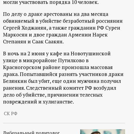
могли участвовать порядка 10 человек.
ц
По делу о драке арестованы на два месяца
обвиняемый в убийстве безработный россиянин
и
Сергей Ходжанян, а также гражданин РФ Сурен
Маркосян и двое граждан Армении Нарек
о
Степанян и Саак Саакян.
н
В ночь на 2 июня у кафе на Новотушинской
улице в микрорайоне Путилково в
н
Красногорском районе произошла массовая
драка. Попытавшийся разнять участников драки
ы
Белянкин был убит, еще один мужчина получил
ранения. Следственный комитет РФ возбудил
й
дело об убийстве, причинении телесных
повреждений и хулиганстве.
п
СК РФ
о
Либеральный политолог