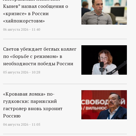
р
Кынев* назвал сообщения о
«кризисе» в России
т
«хайпожорстовм»
06 августа 2026 - 11:40
а
л
Светов убеждает беглых коллег
по «борьбе с режимом» в
необходиости победы России
05 августа 2026 - 10:28
«Кровавая ломка» по-
гудковски: парижский
гастролер вновь хоронит
Россию
04 августа 2026 - 11:05