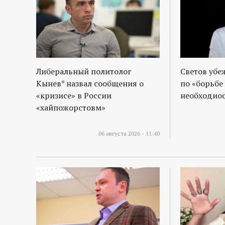
р
т
а
Либеральный политолог
Светов убе
л
Кынев* назвал сообщения о
по «борьбе
«кризисе» в России
необходиос
«хайпожорстовм»
06 августа 2026 - 11:40