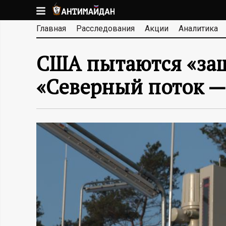
Перейти
к
А
Главная
Расследования
Акции
Аналитика
основному
содержанию
Н
США пытаются «защ
Т
«Северный поток —
И
М
А
Й
Д
А