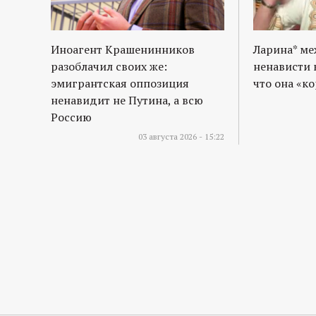
Иноагент Крашенинников
Ларина* м
разоблачил своих же:
ненависти 
эмигрантская оппозиция
что она «к
ненавидит не Путина, а всю
Россию
03 августа 2026 - 15:22