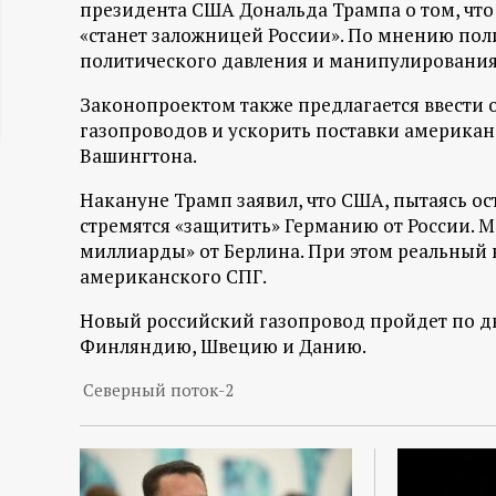
президента США Дональда Трампа о том, что 
ц
«станет заложницей России». По мнению пол
политического давления и манипулирования
и
Законопроектом также предлагается ввести
газопроводов и ускорить поставки америка
о
Вашингтона.
н
Накануне Трамп заявил, что США, пытаясь ос
стремятся «защитить» Германию от России. М
н
миллиарды» от Берлина. При этом реальный 
американского СПГ.
ы
Новый российский газопровод пройдет по дн
й
Финляндию, Швецию и Данию.
Северный поток-2
п
о