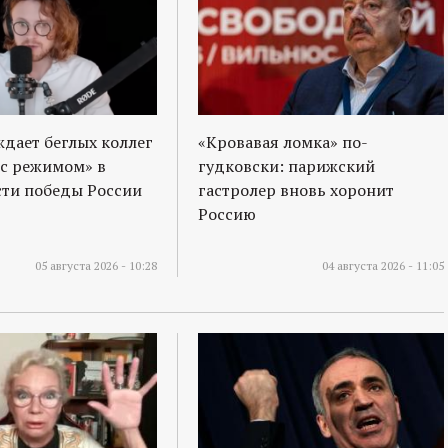
ждает беглых коллег
«Кровавая ломка» по-
 с режимом» в
гудковски: парижский
ти победы России
гастролер вновь хоронит
Россию
05 августа 2026 - 10:28
04 августа 2026 - 11:05