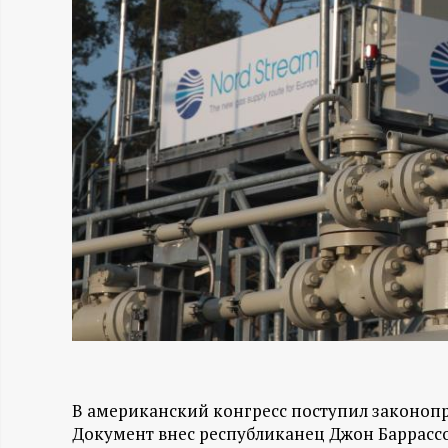
Н
-
и
н
ф
о
р
м
В американский конгресс поступил законопро
а
Документ внес республиканец Джон Баррассо