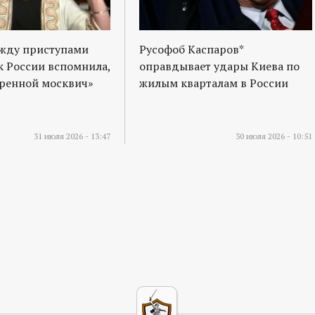
ежду приступами
Русофоб Каспаров*
к России вспомнила,
оправдывает удары Киева по
оренной москвич»
жилым кварталам в России
31 июля 2026 - 13:47
30 июля 2026 - 10:51