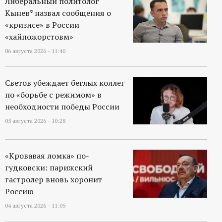
Либеральный политолог
р
Кынев* назвал сообщения о
«кризисе» в России
т
«хайпожорстовм»
а
06 августа 2026 - 11:40
л
Светов убеждает беглых коллег
по «борьбе с режимом» в
необходиости победы России
05 августа 2026 - 10:28
«Кровавая ломка» по-
гудковски: парижский
гастролер вновь хоронит
Россию
04 августа 2026 - 11:05