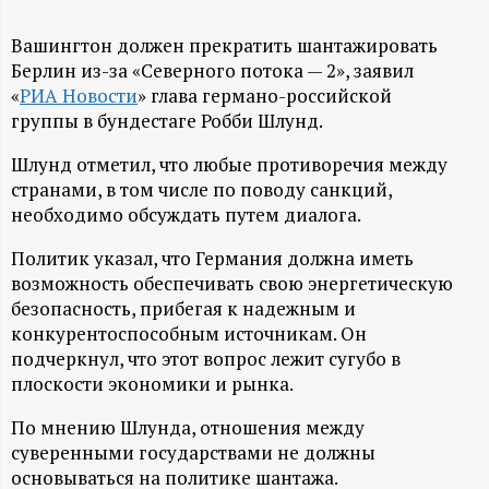
А
Н
Вашингтон должен прекратить шантажировать
Берлин из-за «Северного потока — 2», заявил
«
РИА Новости
» глава германо-российской
-
группы в бундестаге Робби Шлунд.
и
Шлунд отметил, что любые противоречия между
странами, в том числе по поводу санкций,
н
необходимо обсуждать путем диалога.
ф
Политик указал, что Германия должна иметь
возможность обеспечивать свою энергетическую
о
безопасность, прибегая к надежным и
конкурентоспособным источникам. Он
р
подчеркнул, что этот вопрос лежит сугубо в
плоскости экономики и рынка.
м
По мнению Шлунда, отношения между
суверенными государствами не должны
а
основываться на политике шантажа.