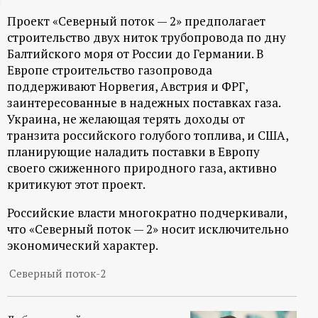
ц
Проект «Северный поток — 2» предполагает
строительство двух ниток трубопровода по дну
и
Балтийского моря от России до Германии. В
Европе строительство газопровода
о
поддерживают Норвегия, Австрия и ФРГ,
заинтересованные в надежных поставках газа.
Украина, не желающая терять доходы от
н
транзита российского голубого топлива, и США,
планирующие наладить поставки в Европу
н
своего сжиженного природного газа, активно
критикуют этот проект.
ы
Российские власти многократно подчеркивали,
й
что «Северный поток — 2» носит исключительно
экономический характер.
п
Северный поток-2
о