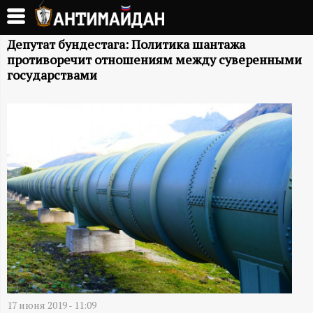
Перейти
к
А
основному
Депутат бундестага: Политика шантажа
противоречит отношениям между суверенными
содержанию
Н
государствами
Т
И
М
А
Й
Д
17 июня 2019 - 11:09