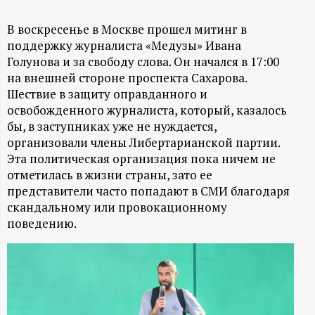
А
Н
В воскресенье в Москве прошел митинг в
поддержку журналиста «Медузы» Ивана
Голунова и за свободу слова. Он начался в 17:00
-
на внешней стороне проспекта Сахарова.
Шествие в защиту оправданного и
и
освобожденного журналиста, который, казалось
бы, в заступниках уже не нуждается,
н
организовали члены Либертарианской партии.
Эта политическая организация пока ничем не
ф
отметилась в жизни страны, зато ее
представители часто попадают в СМИ благодаря
о
скандальному или провокационному
поведению.
р
м
а