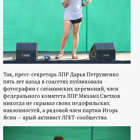
ц
и
о
н
н
Так, пресс-секретарь ЛПР Дарья Петрушенко
пять лет назад в соцсетях публиковала
ы
фотографии с сатанинских церемоний, член
федерального комитета ЛПР Михаил Светлов
й
никогда не скрывал своих педофильских
наклонностей, а рядовой член партии Игорь
п
Ясин — ярый активист ЛГБТ-сообщества.
о