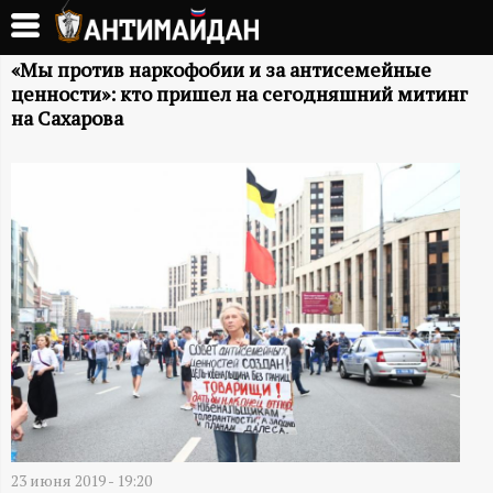
Перейти
к
А
основному
«Мы против наркофобии и за антисемейные
ценности»: кто пришел на сегодняшний митинг
содержанию
Н
на Сахарова
Т
И
М
А
Й
Д
23 июня 2019 - 19:20