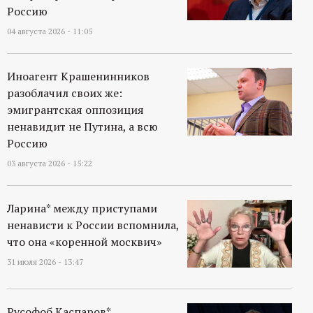
Россию
04 августа 2026 - 11:05
Иноагент Крашенинников
разоблачил своих же:
эмигрантская оппозиция
ненавидит не Путина, а всю
Россию
03 августа 2026 - 15:22
Ларина* между приступами
ненависти к России вспомнила,
что она «коренной москвич»
31 июля 2026 - 13:47
Русофоб Каспаров*