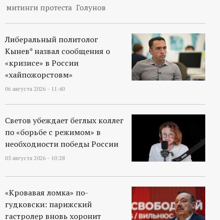
митинги протеста
Голунов
Либеральный политолог
Кынев* назвал сообщения о
«кризисе» в России
«хайпожорстовм»
06 августа 2026 - 11:40
Светов убеждает беглых коллег
по «борьбе с режимом» в
необходиости победы России
05 августа 2026 - 10:28
«Кровавая ломка» по-
гудковски: парижский
гастролер вновь хоронит