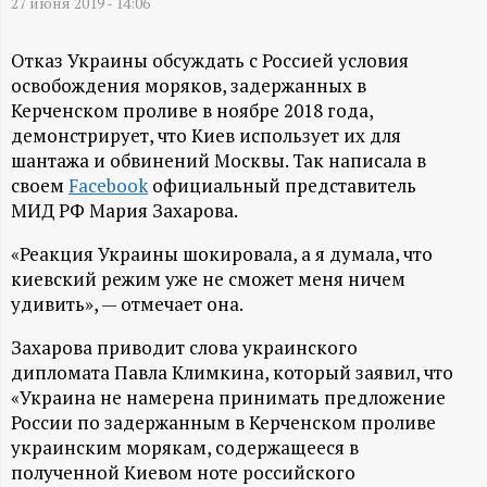
А
27 июня 2019 - 14:06
Н
Отказ Украины обсуждать с Россией условия
освобождения моряков, задержанных в
-
Керченском проливе в ноябре 2018 года,
демонстрирует, что Киев использует их для
и
шантажа и обвинений Москвы. Так написала в
своем
Facebook
официальный представитель
н
МИД РФ Мария Захарова.
ф
«Реакция Украины шокировала, а я думала, что
киевский режим уже не сможет меня ничем
удивить», — отмечает она.
о
Захарова приводит слова украинского
р
дипломата Павла Климкина, который заявил, что
«Украина не намерена принимать предложение
м
России по задержанным в Керченском проливе
украинским морякам, содержащееся в
а
полученной Киевом ноте российского