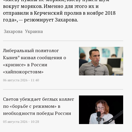
р
вокруг моряков. Именно для этого их и
отправили в Керченский пролив в ноябре 2018
т
года», — резюмирует Захарова.
а
Захарова
Украина
л
Либеральный политолог
Кынев* назвал сообщения о
«кризисе» в России
«хайпожорстовм»
06 августа 2026 - 11:40
Светов убеждает беглых коллег
по «борьбе с режимом» в
необходиости победы России
05 августа 2026 - 10:28