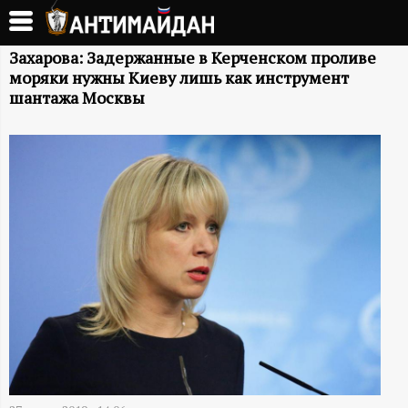
Перейти
к
А
основному
Захарова: Задержанные в Керченском проливе
моряки нужны Киеву лишь как инструмент
содержанию
Н
шантажа Москвы
Т
И
М
А
Й
Д