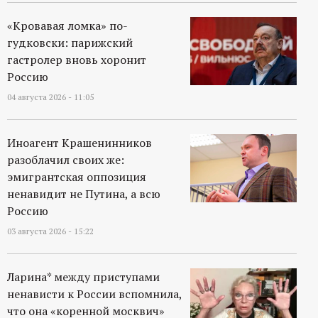
«Кровавая ломка» по-
гудковски: парижский
гастролер вновь хоронит
Россию
04 августа 2026 - 11:05
Иноагент Крашенинников
разоблачил своих же:
эмигрантская оппозиция
ненавидит не Путина, а всю
Россию
03 августа 2026 - 15:22
Ларина* между приступами
ненависти к России вспомнила,
что она «коренной москвич»