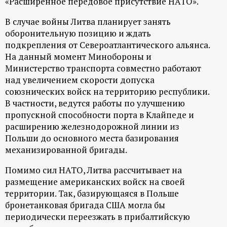
«Расширенное передовое присутствие НАТО».
р
В случае войны Литва планирует занять
т
оборонительную позицию и ждать
подкрепления от Североатлантического альянса.
а
На данный момент Минобороны и
Министерство транспорта совместно работают
л
над увеличением скорости допуска
союзнических войск на территорию республики.
В частности, ведутся работы по улучшению
пропускной способности порта в Клайпеде и
расширению железнодорожной линии из
Польши до основного места базирования
механизированной бригады.
Помимо сил НАТО, Литва рассчитывает на
размещение американских войск на своей
территории. Так, базирующаяся в Польше
бронетанковая бригада США могла бы
периодически переезжать в прибалтийскую