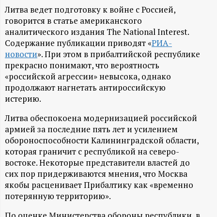
А
Литва ведет подготовку к войне с Россией,
Н
говорится в статье американского
аналитического издания The National Interest.
-
Содержание публикации приводят «
РИА-
новости
». При этом в прибалтийской республике
прекрасно понимают, что вероятность
и
«российской агрессии» невысока, однако
продолжают нагнетать антироссийскую
н
истерию.
ф
Литва обеспокоена модернизацией российской
армией за последние пять лет и усилением
о
обороноспособности Калининградской области,
которая граничит с республикой на северо-
р
востоке. Некоторые представители властей до
сих пор придерживаются мнения, что Москва
м
якобы расценивает Прибалтику как «временно
потерянную территорию».
а
По оценке Министерства обороны республики, в