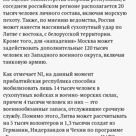
соседнем российском регионе располагается 20
ц
тысяч человек личного состава, включая морскую
пехоту. Также, по мнению ведомства, Россия
и
может нанести массивный сухопутный удар по
Литве с востока, с белорусской территории.
о
Кроме того, для «нападения» Москва может
задействовать дополнительные 120 тысяч
н
человек из Западного военного округа, включая
танковую армию.
н
Как отмечает NI, на данный момент
ы
прибалтийская республика способна
мобилизовать лишь 14 тысяч человек в
й
сухопутных войсках и военно-морских силах,
причем 4 тысячи человек из них — это
военнообязанные запаса, отслужившие срочную
п
службу. Помимо этого, Литва может рассчитывать
на 5 тысяч волонтеров и 1,3 тысячи солдат из
о
Германии, Нидерландов и Чехии по программе