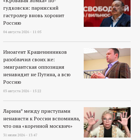
«Кровавая ломка» по-
гудковски: парижский
гастролер вновь хоронит
Россию
04 августа 2026 - 11:05
Иноагент Крашенинников
разоблачил своих же:
эмигрантская оппозиция
ненавидит не Путина, а всю
Россию
03 августа 2026 - 15:22
Ларина* между приступами
ненависти к России вспомнила,
что она «коренной москвич»
31 июля 2026 - 13:47