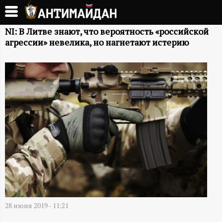
Перейти
к
А
основному
NI: В Литве знают, что вероятность «российской
агрессии» невелика, но нагнетают истерию
содержанию
Н
Т
И
М
А
Й
Д
28 июня 2019 - 11:21