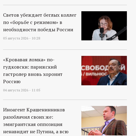
р
Светов убеждает беглых коллег
т
по «борьбе с режимом» в
необходиости победы России
а
05 августа 2026 - 10:28
л
«Кровавая ломка» по-
гудковски: парижский
гастролер вновь хоронит
Россию
04 августа 2026 - 11:05
Иноагент Крашенинников
разоблачил своих же:
эмигрантская оппозиция
ненавидит не Путина, а всю