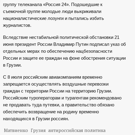
группу телеканала «Россия 24». Подошедшие к
ц
съемочной группе молодые люди выкрикивали
националистические лозунги и пытались избить
и
журналистов.
о
Вследствие нестабильной политической обстановки 21
июня президент России Владимир Путин подписал указ об
н
отдельных мерах по обеспечению нацбезопасности
России и защите ее граждан на фоне обострения ситуации
н
в Грузии.
С 8 июля российским авиакомпаниям временно
ы
запрещается осуществлять воздушные перевозки
граждан с территории России на территорию Грузии.
й
Российским туроператорам и турагентам рекомендовано
не продавать туда путевки, а правительство обязано
п
обеспечить возвращение на родину временно
находящихся в Грузии россиян.
о
Матвиенко
Грузия
антироссийская политика