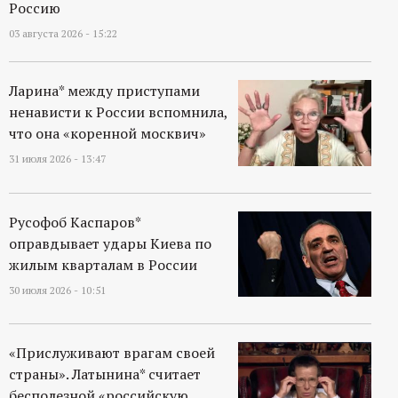
Россию
03 августа 2026 - 15:22
Ларина* между приступами
ненависти к России вспомнила,
что она «коренной москвич»
31 июля 2026 - 13:47
Русофоб Каспаров*
оправдывает удары Киева по
жилым кварталам в России
30 июля 2026 - 10:51
«Прислуживают врагам своей
страны». Латынина* считает
бесполезной «российскую