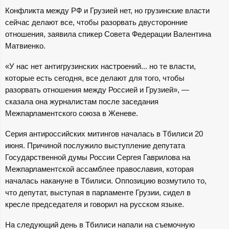
А
Конфликта между РФ и Грузией нет, но грузинские власти
Н
сейчас делают все, чтобы разорвать двусторонние
отношения, заявила спикер Совета Федерации Валентина
-
Матвиенко.
«У нас нет антигрузинских настроений... но те власти,
и
которые есть сегодня, все делают для того, чтобы
разорвать отношения между Россией и Грузией», —
н
сказала она журналистам после заседания
Межпарламентского союза в Женеве.
ф
Серия антироссийских митингов началась в Тбилиси 20
о
июня. Причиной послужило выступление депутата
Государственной думы России Сергея Гаврилова на
р
Межпарламентской ассамблее православия, которая
началась накануне в Тбилиси. Оппозицию возмутило то,
м
что депутат, выступая в парламенте Грузии, сидел в
кресле председателя и говорил на русском языке.
а
На следующий день в Тбилиси напали на съемочную