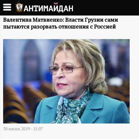
Перейти
к
А
основному
Валентина Матвиенко: Власти Грузии сами
пытаются разорвать отношения с Россией
содержанию
Н
Т
И
М
А
Й
Д
30 июня 2019 - 15:07