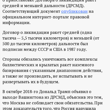
А
средней и меньшей дальности (ДРСМД).
Н
Соответствующий документ
опубликован
на
официальном интернет-портале правовой
-
информации.
Договор о ликвидации ракет средней (одна
и
тысяча — 5,5 тысячи километров) и меньшей (от
500 до тысячи километров) дальности был
н
подписан между СССР и США в 1987 году.
ф
Стороны обязались уничтожить все комплексы
баллистических и крылатых ракет наземного
о
базирования с указанным диапазоном действия,
а также не производить, не испытывать и не
р
развертывать их в будущем.
В октябре 2018-го Дональд Трамп объявил о
м
выходе Вашингтона из ДРСМД, объяснив это тем,
что Москва не соблюдает свои обязательства. При
а
этом доказательств того, что Россия нарушила