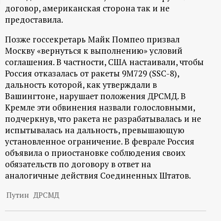
договор, американская сторона так и не
ц
предоставила.
и
Позже госсекретарь Майк Помпео призвал
Москву «вернуться к выполнению» условий
о
соглашения. В частности, США настаивали, чтобы
Россия отказалась от ракеты 9М729 (SSC-8),
н
дальность которой, как утверждали в
Вашингтоне, нарушает положения ДРСМД. В
н
Кремле эти обвинения назвали голословными,
подчеркнув, что ракета не разрабатывалась и не
испытывалась на дальность, превышающую
ы
установленное ограничение. В феврале Россия
объявила о приостановке соблюдения своих
й
обязательств по договору в ответ на
аналогичные действия Соединенных Штатов.
п
Путин
ДРСМД
о