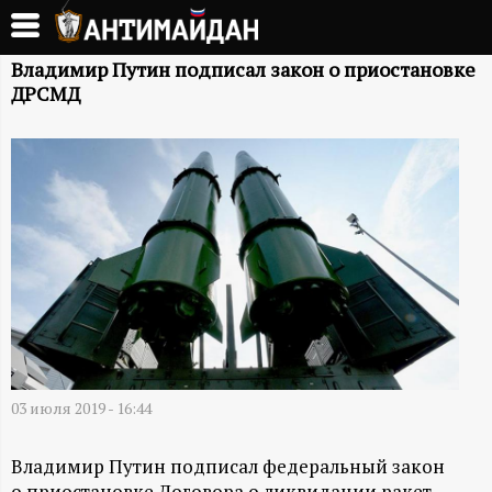
Перейти
к
А
основному
Владимир Путин подписал закон о приостановке
ДРСМД
содержанию
Н
Т
И
М
А
Й
03 июля 2019 - 16:44
Д
Владимир Путин подписал федеральный закон
о приостановке Договора о ликвидации ракет