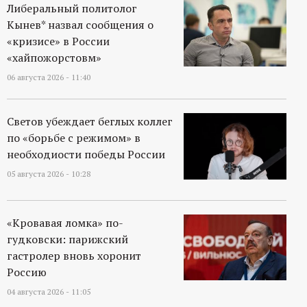
р
Либеральный политолог
Кынев* назвал сообщения о
т
«кризисе» в России
«хайпожорстовм»
а
06 августа 2026 - 11:40
л
Светов убеждает беглых коллег
по «борьбе с режимом» в
необходиости победы России
05 августа 2026 - 10:28
«Кровавая ломка» по-
гудковски: парижский
гастролер вновь хоронит
Россию
04 августа 2026 - 11:05