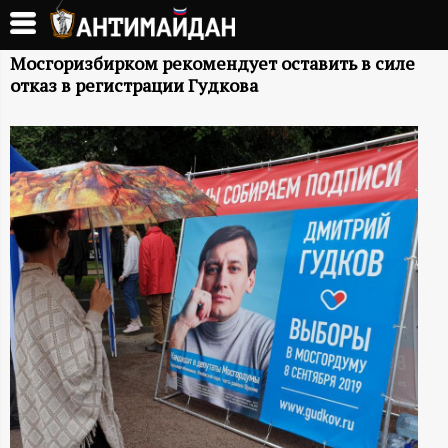
Перейти
к
А
основному
Мосгоризбирком рекомендует оставить в силе
отказ в регистрации Гудкова
содержанию
Н
Т
И
М
А
Й
Д