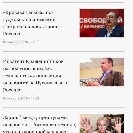
«Кровавая ломка» по-
гудковски: парижский
гастролер вновь хоронит
Россию
04 августа 2026 - 11:05
Иноагент Крашенинников
разоблачил своих же:
эмигрантская оппозиция
ненавидит не Путина, а всю
Россию
03 августа 2026 - 15:22
Ларина* между приступами
ненависти к России вспомнила,
что она «коренной москвич»