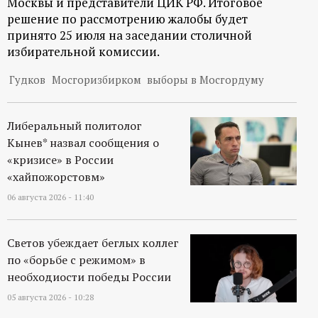
Москвы и представители ЦИК РФ. Итоговое
р
решение по рассмотрению жалобы будет
принято 25 июля на заседании столичной
т
избирательной комиссии.
а
Гудков
Мосгоризбирком
выборы в Мосгордуму
л
Либеральный политолог
Кынев* назвал сообщения о
«кризисе» в России
«хайпожорстовм»
06 августа 2026 - 11:40
Светов убеждает беглых коллег
по «борьбе с режимом» в
необходиости победы России
05 августа 2026 - 10:28