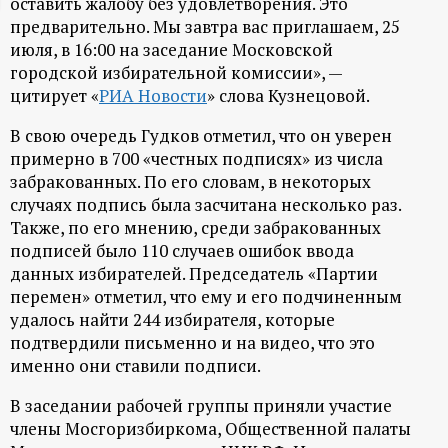
оставить жалобу без удовлетворения. Это
ц
предварительно. Мы завтра вас приглашаем, 25
июля, в 16:00 на заседание Московской
и
городской избирательной комиссии», —
цитирует «
РИА Новости
» слова Кузнецовой.
о
В свою очередь Гудков отметил, что он уверен
примерно в 700 «честных подписях» из числа
н
забракованных. По его словам, в некоторых
случаях подпись была засчитана несколько раз.
н
Также, по его мнению, среди забракованных
подписей было 110 случаев ошибок ввода
ы
данных избирателей. Председатель «Партии
перемен» отметил, что ему и его подчиненным
й
удалось найти 244 избирателя, которые
подтвердили письменно и на видео, что это
п
именно они ставили подписи.
В заседании рабочей группы приняли участие
о
члены Мосгоризбиркома, Общественной палаты