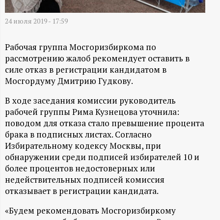
А
Н
24 июля 2019 - 17:59
-
Рабочая группа Мосгоризбиркома по
рассмотрению жалоб рекомендует оставить в
и
силе отказ в регистрации кандидатом в
Мосгордуму Дмитрию Гудкову.
н
В ходе заседания комиссии руководитель
рабочей группы Рима Кузнецова уточнила:
ф
поводом для отказа стало превышение процента
брака в подписных листах. Согласно
о
Избирательному кодексу Москвы, при
обнаружении среди подписей избирателей 10 и
р
более процентов недостоверных или
недействительных подписей комиссия
м
отказывает в регистрации кандидата.
а
«Будем рекомендовать Мосгоризбиркому