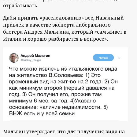
отрабатывать.
ц
Дабы придать «расследованию» вес, Навальный
и
привлек в качестве эксперта либерального
блогера Андрея Мальгина, который «сам живет в
о
Италии и хорошо разбирается в вопросе».
н
н
ы
й
п
о
Мальгин утверждает, что для получения вида на