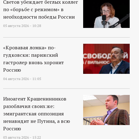
Светов убеждает беглых коллег
по «борьбе с режимом» в
необходиости победы России
05 августа 2026 - 10:28
«Кровавая ломка» по-
гудковски: парижский
гастролер вновь хоронит
Россию
04 августа 2026 - 11:05
Иноагент Крашенинников
разоблачил своих же:
эмигрантская оппозиция
ненавидит не Путина, а всю
Россию
03 августа 2026 - 15:22