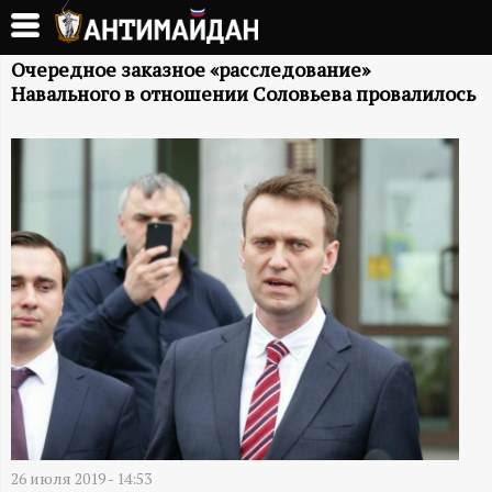
Перейти
к
А
основному
Очередное заказное «расследование»
Навального в отношении Соловьева провалилось
содержанию
Н
Т
И
М
А
Й
Д
26 июля 2019 - 14:53