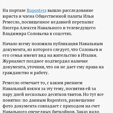
А
Н
На портале
Ruposters
вышло расследование
юриста и члена Общественной палаты Ильи
Ремесло, посвященное недавней перепалке
-
блогера Алексея Навального и телеведущего
Владимира Соловьева в соцсетях.
и
Начало всему положила публикация Навальным
н
документа, из которого следует, что Соловьев и
его семья имеют вид на жительство в Италии.
ф
Журналист позднее подтвердил наличие
документа, уточнив, что он не дает ему права на
о
гражданство и работу.
Ремесло отмечает то, с каким рвением
р
Навальный взялся за эту тему, посвятив ей за
пару дней несколько десятков твитов. Но тут все
м
понятно: по данным Ruposters, размещение
фото документа совпадает с приходом на счет
а
Навального очередных биткойнов. Заказ надо