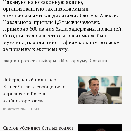
Накануне на незаконную акцию,
ц
организованную так называемыми
«независимыми кандидатами» блогера Алексея
и
Навального, пришли 1,5 тысячи человек.
Примерно 600 из них были задержаны полицией.
о
Сегодня стало известно, что в их числе был
мужчина, находящийся в федеральном розыске
за призывы к экстремизму.
н
акции протеста
выборы в Мосгордуму
Собянин
н
ы
Либеральный политолог
Кынев* назвал сообщения о
й
«кризисе» в России
«хайпожорстовм»
п
06 августа 2026 - 11:40
о
Светов убеждает беглых коллег