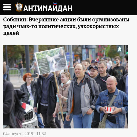
Перейти
к
А
основному
Собянин: Вчерашние акции были организованы
ради чьих-то политических, узкокорыстных
содержанию
Н
целей
Т
И
М
А
Й
Д
04 августа 2019 - 11:32