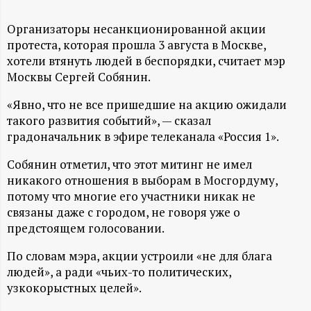
А
Н
Организаторы несанкционированной акции
протеста, которая прошла 3 августа в Москве,
хотели втянуть людей в беспорядки, считает мэр
-
Москвы Сергей Собянин.
и
«Явно, что не все пришедшие на акцию ожидали
такого развития событий», — сказал
н
градоначальник в эфире телеканала «Россия 1».
ф
Собянин отметил, что этот митинг не имел
никакого отношения в выборам в Мосгордуму,
о
потому что многие его участники никак не
связаны даже с городом, не говоря уже о
р
предстоящем голосовании.
По словам мэра, акции устроили «не для блага
м
людей», а ради «чьих-то политических,
узкокорыстных целей».
а