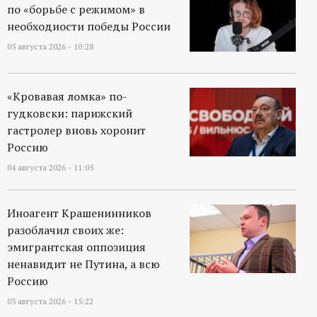
р
по «борьбе с режимом» в
необходиости победы России
т
05 августа 2026 - 10:28
а
«Кровавая ломка» по-
л
гудковски: парижский
гастролер вновь хоронит
Россию
04 августа 2026 - 11:05
Иноагент Крашенинников
разоблачил своих же:
эмигрантская оппозиция
ненавидит не Путина, а всю
Россию
03 августа 2026 - 15:22