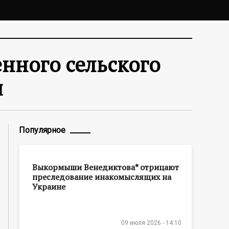
енного сельского
я
Популярное
Выкормыши Венедиктова* отрицают
преследование инакомыслящих на
Украине
09 июля 2026 - 14:10