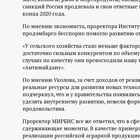
санкций Россия продлевала и свои ответные 
ц
конца 2020 года.
и
По мнению экономиста, проректора Институ
продэмбарго бесспорно помогло развитию от
о
«У сельского хозяйства стало меньше фактор
н
достаточно сильным конкурентом по объему 
случаях по качеству они превосходили нашу
н
«Антимайдану».
По мнению Уколова, за счет доходов от реа
ы
реальные ресурсы для развития новых техно
подчеркнул, что и у правительства появилис
й
уделять внутреннему развитию, нежели фор
продовольствия.
п
Проректор МИРБИС все же отметил, что в сф
о
сдерживающие моменты. В качестве примера
реализации российской аграрной продукции