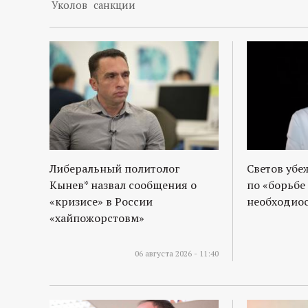
Уколов
санкции
Либеральный политолог
Светов убе
Кынев* назвал сообщения о
по «борьбе
«кризисе» в России
необходиос
«хайпожорстовм»
06 августа 2026 - 11:40