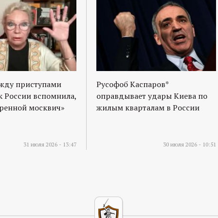
ежду приступами
Русофоб Каспаров*
к России вспомнила,
оправдывает удары Киева по
оренной москвич»
жилым кварталам в России
31 июля 2026 - 13:47
30 июля 2026 - 10:51