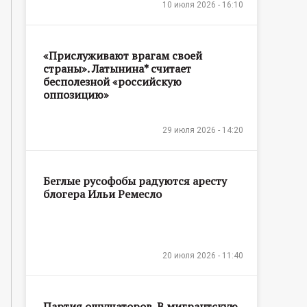
10 июля 2026 - 16:10
«Прислуживают врагам своей
страны». Латынина* считает
бесполезной «российскую
оппозицию»
29 июля 2026 - 14:20
Беглые русофобы радуются аресту
блогера Ильи Ремесло
20 июля 2026 - 11:40
Партия ощущаторов. В мигрантскую