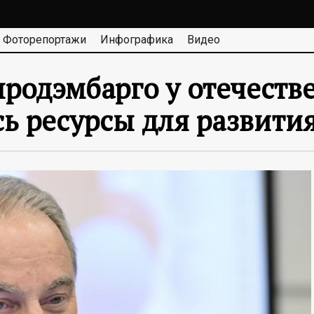
Фоторепортажи
Инфографика
Видео
продэмбарго у отечеств
ь ресурсы для развити