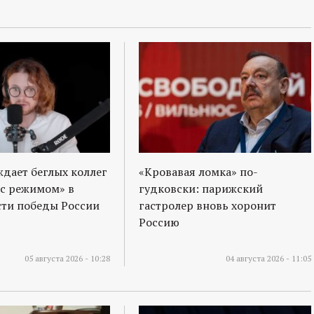
ждает беглых коллег
«Кровавая ломка» по-
 с режимом» в
гудковски: парижский
ти победы России
гастролер вновь хоронит
Россию
05 августа 2026 - 10:28
04 августа 2026 - 11:05