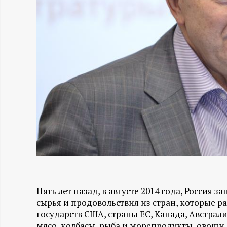
Н
-
и
н
ф
о
р
м
Пять лет назад, в августе 2014 года, Россия
сырья и продовольствия из стран, которые р
а
государств США, страны ЕС, Канада, Австрали
мясо, колбасы, рыба и морепродукты, овощи