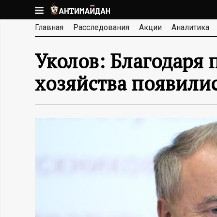
Перейти
к
А
Главная
Расследования
Акции
Аналитика
основному
содержанию
Н
Уколов: Благодаря 
Т
хозяйства появилис
И
М
А
Й
Д
А