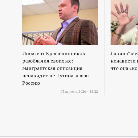
Иноагент Крашенинников
Ларина* м
разоблачил своих же:
ненависти 
эмигрантская оппозиция
что она «к
ненавидит не Путина, а всю
Россию
03 августа 2026 - 15:22