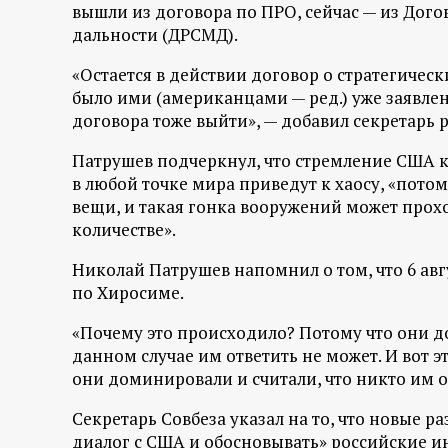
р
вышли из договора по ПРО, сейчас — из Дог
дальности (ДРСМД).
т
«Остается в действии договор о стратегичес
было ими (американцами — ред.) уже заявлено
а
договора тоже выйти», — добавил секретарь 
л
Патрушев подчеркнул, что стремление США 
в любой точке мира приведут к хаосу, «потом
вещи, и такая гонка вооружений может прох
количестве».
Николай Патрушев напомнил о том, что 6 ав
по Хиросиме.
«Почему это происходило? Потому что они до
данном случае им ответить не может. И вот э
они доминировали и считали, что никто им от
Секретарь Совбеза указал на то, что новые р
диалог с США и обосновывать» российские и