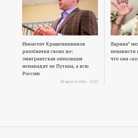
Иноагент Крашенинников
Ларина* м
разоблачил своих же:
ненависти 
эмигрантская оппозиция
что она «к
ненавидит не Путина, а всю
Россию
03 августа 2026 - 15:22