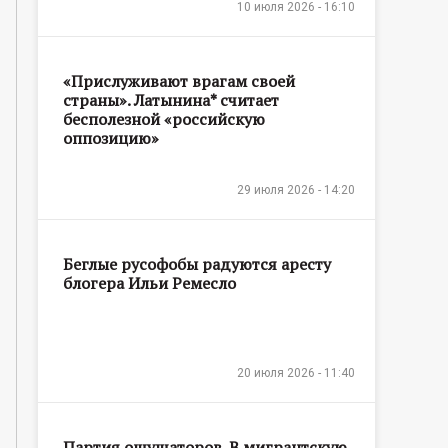
10 июля 2026 - 16:10
«Прислуживают врагам своей
страны». Латынина* считает
бесполезной «российскую
оппозицию»
29 июля 2026 - 14:20
Беглые русофобы радуются аресту
блогера Ильи Ремесло
20 июля 2026 - 11:40
Партия ощущаторов. В мигрантскую