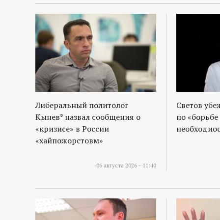
Либеральный политолог
Светов убе
Кынев* назвал сообщения о
по «борьбе
«кризисе» в России
необходиос
«хайпожорстовм»
06 августа 2026 - 11:40