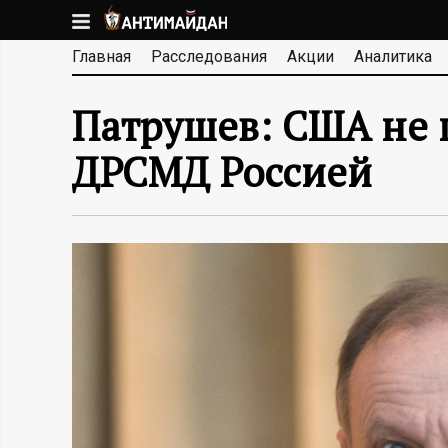
Перейти
к
А
Главная
Расследования
Акции
Аналитика
основному
содержанию
Н
Патрушев: США не 
Т
ДРСМД Россией
И
М
А
Й
Д
А