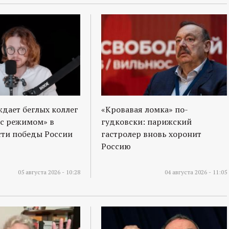
ждает беглых коллег
«Кровавая ломка» по-
 с режимом» в
гудковски: парижский
ти победы России
гастролер вновь хоронит
Россию
05 августа 2026 - 10:28
04 августа 2026 - 11:05