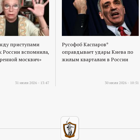
ежду приступами
Русофоб Каспаров*
к России вспомнила,
оправдывает удары Киева по
оренной москвич»
жилым кварталам в России
31 июля 2026 - 13:47
30 июля 2026 - 10:51