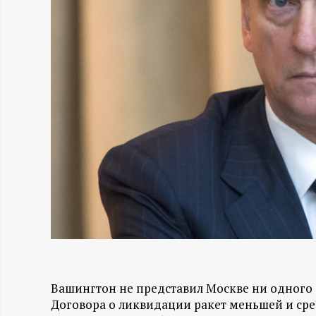
Н
-
и
н
ф
о
р
м
Вашингтон не представил Москве ни одного
а
Договора о ликвидации ракет меньшей и сре