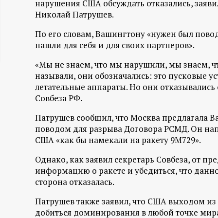
нарушения США обсуждать отказались, заяви
ц
Николай Патрушев.
По его словам, Вашингтону «нужен был повод 
и
нашли для себя и для своих партнеров».
о
«Мы не знаем, что мы нарушили, мы знаем, 
называли, они обозначались: это пусковые у
н
летательные аппараты. Но они отказывались
Совбеза РФ.
н
Патрушев сообщил, что Москва предлагала Ва
ы
поводом для разрыва Договора РСМД. Он нап
США «как бы намекали на ракету 9М729».
й
Однако, как заявил секретарь Совбеза, от 
информацию о ракете и убедиться, что данн
п
сторона отказалась.
о
Патрушев также заявил, что США выходом и
добиться доминирования в любой точке мир