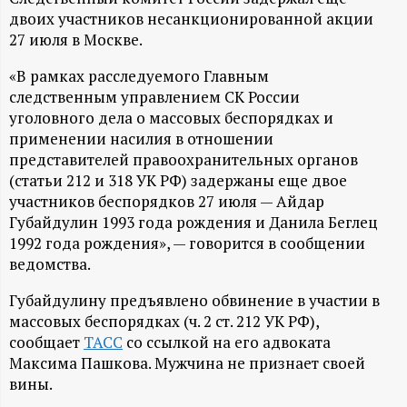
А
двоих участников несанкционированной акции
Н
27 июля в Москве.
«В рамках расследуемого Главным
-
следственным управлением СК России
уголовного дела о массовых беспорядках и
и
применении насилия в отношении
представителей правоохранительных органов
н
(статьи 212 и 318 УК РФ) задержаны еще двое
участников беспорядков 27 июля — Айдар
ф
Губайдулин 1993 года рождения и Данила Беглец
1992 года рождения», — говорится в сообщении
о
ведомства.
р
Губайдулину предъявлено обвинение в участии в
массовых беспорядках (ч. 2 ст. 212 УК РФ),
м
сообщает
ТАСС
со ссылкой на его адвоката
Максима Пашкова. Мужчина не признает своей
вины.
а