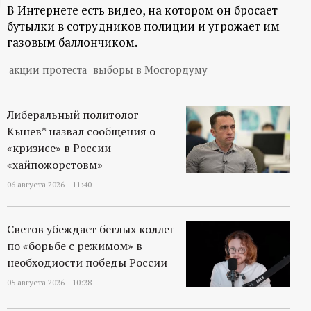
В Интернете есть видео, на котором он бросает
ц
бутылки в сотрудников полиции и угрожает им
газовым баллончиком.
и
акции протеста
выборы в Мосгордуму
о
Либеральный политолог
н
Кынев* назвал сообщения о
«кризисе» в России
н
«хайпожорстовм»
ы
06 августа 2026 - 11:40
й
Светов убеждает беглых коллег
по «борьбе с режимом» в
п
необходиости победы России
о
05 августа 2026 - 10:28