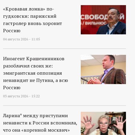
р
«Кровавая ломка» по-
гудковски: парижский
т
гастролер вновь хоронит
Россию
а
04 августа 2026 - 11:05
л
Иноагент Крашенинников
разоблачил своих же:
эмигрантская оппозиция
ненавидит не Путина, а всю
Россию
03 августа 2026 - 15:22
Ларина* между приступами
ненависти к России вспомнила,
что она «коренной москвич»