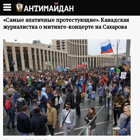
Перейти
к
А
основному
«Самые апатичные протестующие». Канадская
журналистка о митинге-концерте на Сахарова
содержанию
Н
Т
И
М
А
Й
Д