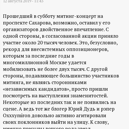
А
12 августа 2019 - 11:43
Н
Прошедший в субботу митинг-концерт на
проспекте Сахарова, возможно, оставил у его
-
организаторов двойственное впечатление. С
одной стороны, в согласованной акции приняло
и
участие около 20 тысяч человек. Это, безусловно,
рекорд для внесистемных оппозиционеров,
н
которым за последние годы в
многомиллионной Москве удается
ф
мобилизовать не более двух тысяч. С другой
стороны, подавляющее большинство участников
о
митинга, не являясь сторонниками
«независимых кандидатов», просто пришли
р
посмотреть на выступления знаменитостей.
Некоторые из последних так и не появились на
м
сцене. А ведь тот же блогер Юрий Дудь и рэпер
Oxxxymiron довольно активно агитировали
своих поклонников выйти на улицу. К слову,
а
именно призывы всякого рода звезд