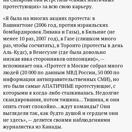
р
протестующих» за всю свою карьеру.
т
«Я была на многих акциях протеста: в
Вашингтоне (2006 год, против израильских
а
бомбардировок Ливана и Газы), в Бильине (не
менее 10 раз, 2007 год), в Газе (слишком много
л
раз, чтобы сосчитать), в Торонто (протесты в день
Аль-Кудс), в Венесуэле (где была довольно
низкая явка сторонников оппозиции)», —
вспоминает она. «Протест в Москве собрал много
людей (20 000 по данным МВД России, 50 000 по
информации антиправительственных СМИ), но
это были самые АПАТИЧНЫЕ протестующие, с
которыми я когда-либо сталкивалась. Недолгие
скандирования, потом тишина… Тишина, и они
опять стоят спокойно… ждут команды? Они
выглядели так, как будто душой и сердцем они
не здесь», — делится своими наблюдениями
журналистка из Канады.