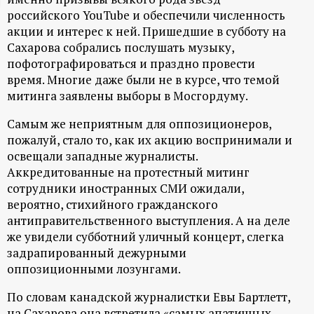
российского YouTube и обеспечили численность
ц
акции и интерес к ней. Пришедшие в субботу на
Сахарова собрались послушать музыку,
и
пофотографироваться и праздно провести
время. Многие даже были не в курсе, что темой
о
митинга заявлены выборы в Мосгордуму.
н
Самым же неприятным для оппозиционеров,
пожалуй, стало то, как их акцию воспринимали и
н
освещали западные журналисты.
Аккредитованные на протестный митинг
ы
сотрудники иностранных СМИ ожидали,
вероятно, стихийного гражданского
й
антиправительственного выступления. А на деле
же увидели субботний уличный концерт, слегка
задрапированный дежурными
п
оппозиционными лозунгами.
о
По словам канадской журналистки Евы Бартлетт,
на Сахарова она встретила «самых апатичных