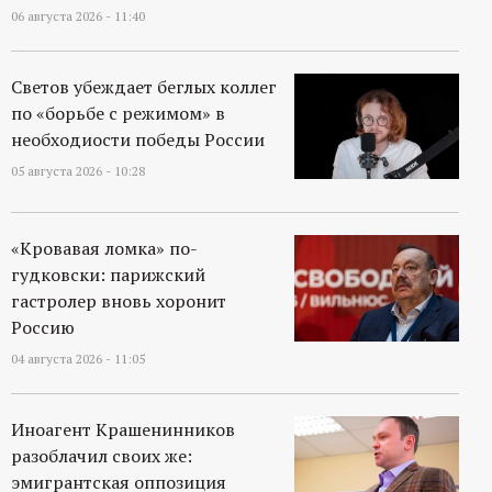
06 августа 2026 - 11:40
Светов убеждает беглых коллег
по «борьбе с режимом» в
необходиости победы России
05 августа 2026 - 10:28
«Кровавая ломка» по-
гудковски: парижский
гастролер вновь хоронит
Россию
04 августа 2026 - 11:05
Иноагент Крашенинников
разоблачил своих же:
эмигрантская оппозиция