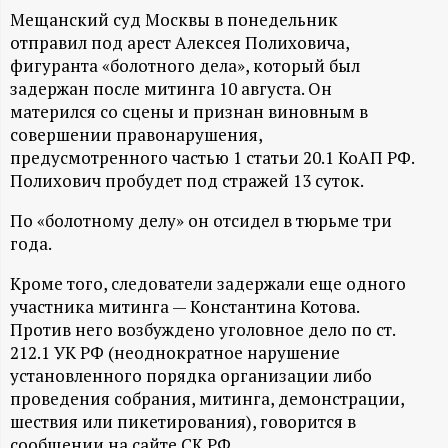
А
Мещанский суд Москвы в понедельник
Н
отправил под арест Алексея Полиховича,
фигуранта «болотного дела», который был
-
задержан после митинга 10 августа. Он
матерился со сцены и признан виновным в
совершении правонарушения,
и
предусмотренного частью 1 статьи 20.1 КоАП РФ.
Полихович пробудет под стражей 13 суток.
н
По «болотному делу» он отсидел в тюрьме три
ф
года.
о
Кроме того, следователи задержали еще одного
участника митинга — Константина Котова.
р
Против него возбуждено уголовное дело по ст.
212.1 УК РФ (неоднократное нарушение
установленного порядка организации либо
м
проведения собрания, митинга, демонстрации,
шествия или пикетирования), говорится в
а
сообщении на сайте СК РФ.