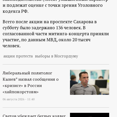
р
и подлежат оценке с точки зрения Уголовного
кодекса РФ.
т
Всего после акции на проспекте Сахарова в
а
субботу было задержано 136 человек. В
согласованной части митинга-концерта приняли
участие, по данным МВД, около 20 тысяч
л
человек.
акции протеста
выборы в Мосгордуму
Либеральный политолог
Кынев* назвал сообщения о
«кризисе» в России
«хайпожорстовм»
06 августа 2026 - 11:40
Светов убеждает беглых коллег