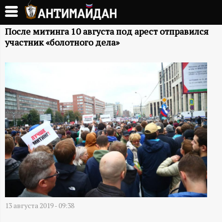
Перейти
к
А
основному
После митинга 10 августа под арест отправился
участник «болотного дела»
содержанию
Н
Т
И
М
А
Й
Д
13 августа 2019 - 09:38