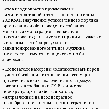
ц
Котов неоднократно привлекался к
административной ответственности по статье
и
20.2 КоАП (нарушение установленного порядка
организации либо проведения собрания,
о
митинга, демонстрации, шествия или
пикетирования). 10 августа он принимал участие
н
в так называемой «прогулке» после
санкционированного митинга. Мужчина
н
пытался скрыться от полицейских, но был
задержан.
ы
«Следователи намерены ходатайствовать перед
судом об избрании в отношении него меры
й
пресечения в виде заключения под стражу», —
говорится в сообщении СК. В ведомстве
п
подчеркнули, что действия Котова,
«направленные на неоднократное
о
пренебрежение нормами административного
законодательства», носят умышленный характер