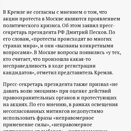
А
В Кремле не согласны с мнением о том, что
Н
акции протеста в Москве являются проявлением
политического кризиса. Об этом заявил пресс-
-
секретарь президента РФ Дмитрий Песков. По
его словам, «протесты происходят во многих
и
странах мира», и они «вызваны конкретными
вопросами». В Москве вопросы появились «у тех,
н
кто считает, что произошла какая-то
несправедливость в ходе регистрации
ф
кандидатов», отметил представитель Кремля.
о
Пресс-секретарь президента также призвал «не
давать волю эмоциям» при оценке действий
р
правоохранительных органов и протестующих
на акциях. По его мнению, в рамках освещения
м
несогласованных митингов недопустимо
использовать фразы «неправомерное
а
применение силы», «неправомерное