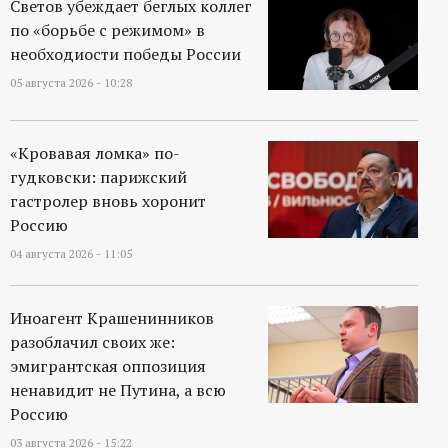
Светов убеждает беглых коллег
по «борьбе с режимом» в
необходиости победы России
05 августа 2026 - 10:28
«Кровавая ломка» по-
гудковски: парижский
гастролер вновь хоронит
Россию
04 августа 2026 - 11:05
Иноагент Крашенинников
разоблачил своих же:
эмигрантская оппозиция
ненавидит не Путина, а всю
Россию
03 августа 2026 - 15:22