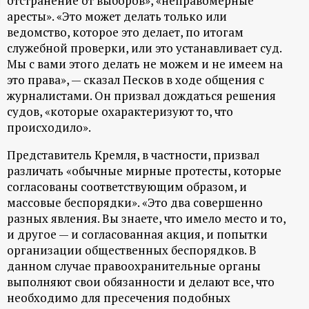
отстранение от выборов», «неправомерные
аресты». «Это может делать только или
ц
ведомство, которое это делает, по итогам
служебной проверки, или это устанавливает суд.
и
Мы с вами этого делать не можем и не имеем на
это права», — сказал Песков в ходе общения с
о
журналистами. Он призвал дождаться решения
судов, «которые охарактеризуют то, что
н
происходило».
н
Представитель Кремля, в частности, призвал
различать «обычные мирные протесты, которые
ы
согласованы соответствующим образом, и
массовые беспорядки». «Это два совершенно
й
разных явления. Вы знаете, что имело место и то,
и другое — и согласованная акция, и попытки
п
организации общественных беспорядков. В
данном случае правоохранительные органы
выполняют свои обязанности и делают все, что
о
необходимо для пресечения подобных