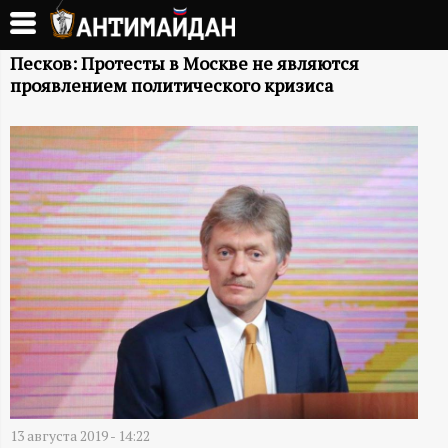
Перейти
к
А
основному
Песков: Протесты в Москве не являются
проявлением политического кризиса
содержанию
Н
Т
И
М
А
Й
Д
13 августа 2019 - 14:22