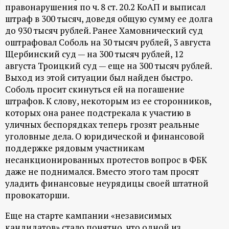
правонарушения по ч. 8 ст. 20.2 КоАП и выписал
ц
штраф в 300 тысяч, доведя общую сумму ее долга
до 930 тысяч рублей. Ранее Хамовнический суд
и
оштрафовал Соболь на 30 тысяч рублей, 3 августа
Щербинский суд — на 300 тысяч рублей, 12
о
августа Троицкий суд — еще на 300 тысяч рублей.
Выход из этой ситуации был найден быстро.
н
Соболь просит скинуться ей на погашение
штрафов. К слову, некоторым из ее сторонников,
н
которых она ранее подстрекала к участию в
уличных беспорядках теперь грозят реальные
ы
уголовные дела. О юридической и финансовой
поддержке рядовым участникам
й
несанкционированных протестов вопрос в ФБК
даже не поднимался. Вместо этого там просят
уладить финансовые неурядицы своей штатной
п
провокаторши.
о
Еще на старте кампании «независимых
кандидатов» стало понятно, что одной из