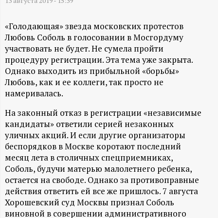
А
13 августа 2019 - 15:39
Н
«Голодающая» звезда московских протестов
Любовь Соболь в голосовании в Мосгордуму
-
участвовать не будет. Не сумела пройти
процедуру регистрации. Эта тема уже закрыта.
и
Однако выходить из прибыльной «борьбы»
Любовь, как и ее коллеги, так просто не
н
намеривалась.
На законный отказ в регистрации «независимые
ф
кандидаты» ответили серией незаконных
уличных акций. И если другие организаторы
о
беспорядков в Москве коротают последний
месяц лета в столичных спецприемниках,
р
Соболь, будучи матерью малолетнего ребенка,
остается на свободе. Однако за противоправные
м
действия ответить ей все же пришлось. 7 августа
Хорошевский суд Москвы признал Соболь
а
виновной в совершении административного