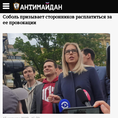
Перейти
к
А
основному
Соболь призывает сторонников расплатиться за
ее провокации
содержанию
Н
Т
И
М
А
Й
Д