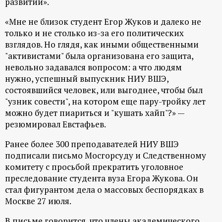
развитии».
«Мне не близок студент Егор Жуков и далеко не
только и не столько из-за его политических
взглядов. Но глядя, как иными общественными
"активистами" была организована его защита,
невольно задавался вопросом: а что людям
нужно, успешный выпускник НИУ ВШЭ,
состоявшийся человек, или выгоднее, чтобы был
"узник совести", на котором еще пару-тройку лет
можно будет пиариться и "кушать хайп"?» —
резюмировал Евстафьев.
Ранее более 300 преподавателей НИУ ВШЭ
подписали письмо Мосгорсуду и Следственному
комитету с просьбой прекратить уголовное
преследование студента вуза Егора Жукова. Он
стал фигурантом дела о массовых беспорядках в
Москве 27 июля.
В письме говорится, что члены академического