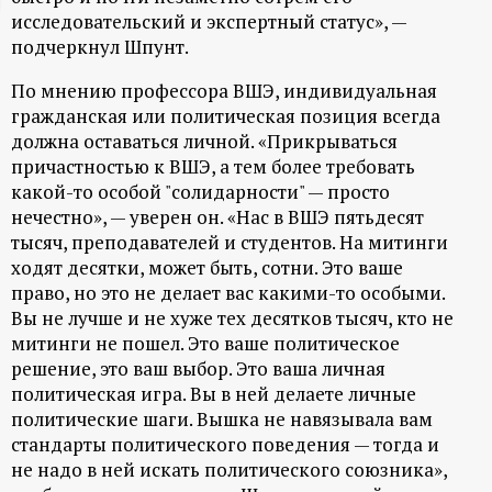
исследовательский и экспертный статус», —
ц
подчеркнул Шпунт.
и
По мнению профессора ВШЭ, индивидуальная
гражданская или политическая позиция всегда
о
должна оставаться личной. «Прикрываться
причастностью к ВШЭ, а тем более требовать
н
какой-то особой "солидарности" — просто
нечестно», — уверен он. «Нас в ВШЭ пятьдесят
н
тысяч, преподавателей и студентов. На митинги
ходят десятки, может быть, сотни. Это ваше
ы
право, но это не делает вас какими-то особыми.
Вы не лучше и не хуже тех десятков тысяч, кто не
митинги не пошел. Это ваше политическое
й
решение, это ваш выбор. Это ваша личная
политическая игра. Вы в ней делаете личные
п
политические шаги. Вышка не навязывала вам
стандарты политического поведения — тогда и
о
не надо в ней искать политического союзника»,