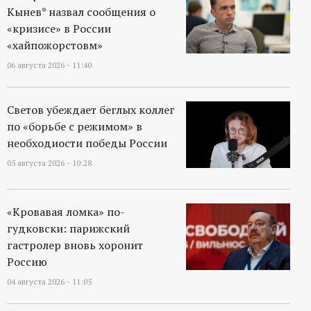
Кынев* назвал сообщения о
«кризисе» в России
«хайпожорстовм»
06 августа 2026 - 11:40
Светов убеждает беглых коллег
по «борьбе с режимом» в
необходиости победы России
05 августа 2026 - 10:28
«Кровавая ломка» по-
гудковски: парижский
гастролер вновь хоронит
Россию
04 августа 2026 - 11:05