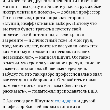
или кого-то из друзей запрещенный пикет или
митинг — вы сразу выбиваете у нас из рук любые
инструменты им помочь», — добавил профессор.
По его словам, противоправная сторона —
«глупый, неэффективный выбор». «Потому что
вы глупо будете тратить в пустоту свой
политический потенциал, а если крепко
загремите — и личностный тоже. И мой труд,
труд моих коллег, которые вас учили, окажется
как минимум отложен на несколько ваших
невеселых лет», — написал Шпунт. Он также
отметил, что срок за уголовное преступление не
является подвигом. «Ваше имя через день
забудут те, кто так храбро профессионально звал
вас сегодня на баррикады. Оставайтесь с нами —
нам еще многое что есть вам объяснить и
рассказать», — подытожил преподаватель ВШЭ.
С Александром Шпутном
солидарен
и другой
профессор Высшей школы экономики —