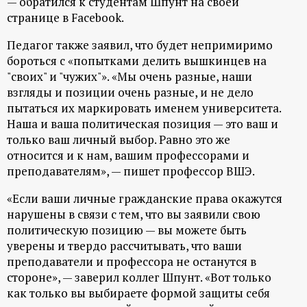
— обратился к студентам Шпунт на своей
р
странице в Facebook.
т
Педагог также заявил, что будет непримиримо
бороться с «попытками делить вышкинцев на
а
"своих" и "чужих"». «Мы очень разные, наши
взгляды и позиции очень разные, и не дело
л
пытаться их маркировать именем университета.
Наша и ваша политическая позиция — это ваш и
только ваш личный выбор. Равно это же
относится и к нам, вашим профессорами и
преподавателям», — пишет профессор ВШЭ.
«Если ваши личные гражданские права окажутся
нарушены в связи с тем, что вы заявили свою
политическую позицию — вы можете быть
уверены и твердо рассчитывать, что ваши
преподаватели и профессора не останутся в
стороне», — заверил коллег Шпунт. «Вот только
как только вы выбираете формой защиты себя