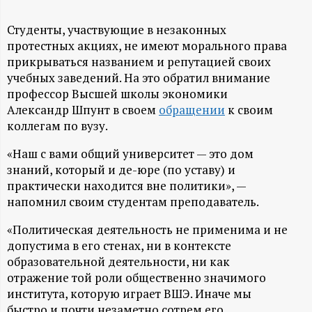
А
Н
Студенты, участвующие в незаконных
протестных акциях, не имеют морального права
прикрываться названием и репутацией своих
-
учебных заведений. На это обратил внимание
профессор Высшей школы экономики
и
Александр Шпунт в своем
обращении
к своим
коллегам по вузу.
н
«Наш с вами общий университет — это дом
ф
знаний, который и де-юре (по уставу) и
практически находится вне политики», —
о
напомнил своим студентам преподаватель.
р
«Политическая деятельность не применима и не
допустима в его стенах, ни в контексте
образовательной деятельности, ни как
м
отражение той роли общественно значимого
института, которую играет ВШЭ. Иначе мы
а
быстро и почти незаметно сотрем его