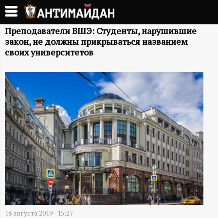
Перейти
к
А
основному
Преподаватели ВШЭ: Студенты, нарушившие
закон, не должны прикрываться названием
содержанию
Н
своих университетов
Т
И
М
А
Й
Д
18 августа 2019 - 15:27