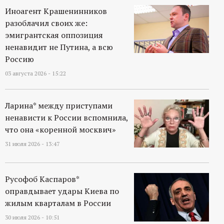
Иноагент Крашенинников
разоблачил своих же:
эмигрантская оппозиция
ненавидит не Путина, а всю
Россию
03 августа 2026 - 15:22
Ларина* между приступами
ненависти к России вспомнила,
что она «коренной москвич»
31 июля 2026 - 13:47
Русофоб Каспаров*
оправдывает удары Киева по
жилым кварталам в России
30 июля 2026 - 10:51