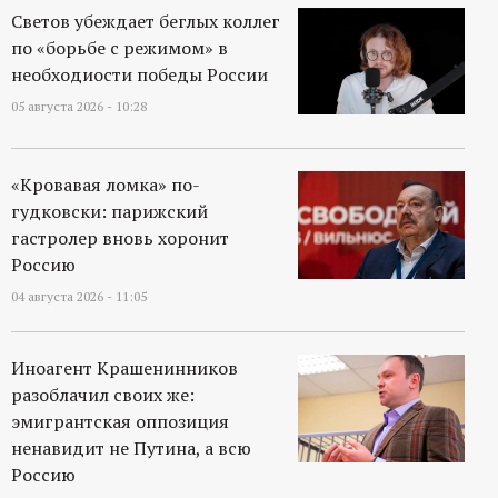
р
Светов убеждает беглых коллег
по «борьбе с режимом» в
т
необходиости победы России
05 августа 2026 - 10:28
а
л
«Кровавая ломка» по-
гудковски: парижский
гастролер вновь хоронит
Россию
04 августа 2026 - 11:05
Иноагент Крашенинников
разоблачил своих же:
эмигрантская оппозиция
ненавидит не Путина, а всю
Россию