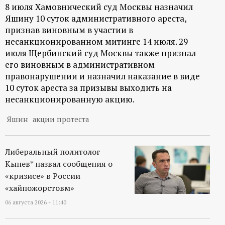
8 июля Хамовнический суд Москвы назначил
ц
Яшину 10 суток административного ареста,
признав виновным в участии в
и
несанкционированном митинге 14 июля. 29
июля Щербинский суд Москвы также признал
о
его виновным в административном
правонарушении и назначил наказание в виде
н
10 суток ареста за призывы выходить на
несанкционированную акцию.
н
Яшин
акции протеста
ы
Либеральный политолог
й
Кынев* назвал сообщения о
«кризисе» в России
п
«хайпожорстовм»
06 августа 2026 - 11:40
о