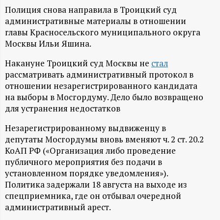
А
Полиция снова направила в Троицкий суд
Н
административные материалы в отношении
главы Красносельского муниципального округа
-
Москвы Ильи Яшина.
Накануне Троицкий суд Москвы не
стал
и
рассматривать административный протокол в
отношении незарегистрированного кандидата
н
на выборы в Мосгордуму. Дело было возвращено
для устранения недостатков
ф
Незарегистрированному выдвиженцу в
о
депутаты Мосгордумы вновь вменяют ч. 2 ст. 20.2
КоАП РФ («Организация либо проведение
р
публичного мероприятия без подачи в
установленном порядке уведомления»).
Политика задержали 18 августа на выходе из
м
спецприемника, где он отбывал очередной
административный арест.
а