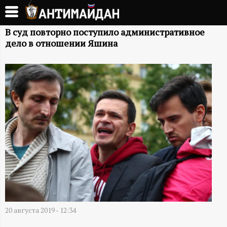
Перейти
к
А
основному
В суд повторно поступило административное
дело в отношении Яшина
содержанию
Н
Т
И
М
А
Й
Д
20 августа 2019 - 12:34