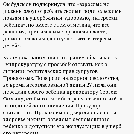
Омбудсмен подчеркнула, что «взрослые не
ц
должны злоупотреблять своими родительскими
правами в ущерб жизни, здоровью, интересам
и
ребенка», но вместе с тем отметила, что все
решения, принимаемые органами власти,
о
должны «максимально учитывать интересы
детей».
н
Кузнецова напомнила, что ранее обратилась в
Генпрокуратуру с просьбой отозвать иск о
н
лишении родительских прав супругов
Проказовых. По версии надзорного ведомства,
ы
во время несогласованной акции 27 июля они
передали своего ребенка провокатору Сергею
й
Фомину, чтобы тот мог беспрепятственно выйти
из полицейского оцепления. Прокуроры
п
считают, что Проказовы подвергли опасности
здоровье и жизнь заведомо беспомощного
о
ребенка и допустили его эксплуатацию в ущерб
его интересам.