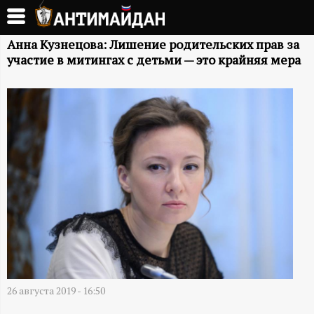
Перейти
к
А
основному
Анна Кузнецова: Лишение родительских прав за
участие в митингах с детьми — это крайняя мера
содержанию
Н
Т
И
М
А
Й
Д
26 августа 2019 - 16:50