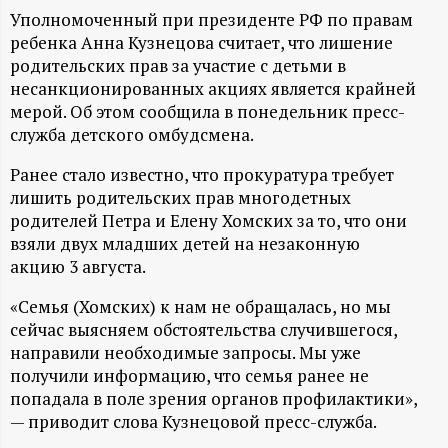
А
Уполномоченный при президенте РФ по правам
Н
ребенка Анна Кузнецова считает, что лишение
родительских прав за участие с детьми в
-
несанкционированных акциях является крайней
мерой. Об этом сообщила в понедельник пресс-
служба детского омбудсмена.
и
Ранее стало известно, что прокуратура требует
н
лишить родительских прав многодетных
родителей Петра и Елену Хомских за то, что они
ф
взяли двух младших детей на незаконную
акцию 3 августа.
о
«Семья (Хомских) к нам не обращалась, но мы
р
сейчас выясняем обстоятельства случившегося,
направили необходимые запросы. Мы уже
получили информацию, что семья ранее не
м
попадала в поле зрения органов профилактики»,
— приводит слова Кузнецовой пресс-служба.
а