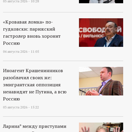
05 августа 2026 - 10:28
«Кровавая ломка» по-
гудковски: парижский
гастролер вновь хоронит
Россию
04 августа 2026 - 11:05
Иноагент Крашенинников
разоблачил своих же:
эмигрантская оппозиция
ненавидит не Путина, а всю
Россию
03 августа 2026 - 15:22
Ларина* между приступами