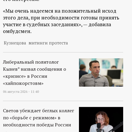
р
«Мы очень надеемся на положительный исход
т
этого дела, при необходимости готовы принять
участие в судебных заседаниях», — добавила
а
омбудсмен.
Кузнецова
митинги протеста
л
Либеральный политолог
Кынев* назвал сообщения о
«кризисе» в России
«хайпожорстовм»
06 августа 2026 - 11:40
Светов убеждает беглых коллег
по «борьбе с режимом» в
необходиости победы России