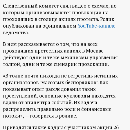
А
Следственный комитет снял видео о схемах, по
Н
которым организовываются провокации на
проходящих в столице акциях протеста. Ролик
-
опубликован на официальном
YouTube-канале
ведомства.
и
В нем рассказывается о том, что на всех
проходящих протестных акциях в Москве
н
действуют одни и те же механизмы управления
толпой, одни и те же сценарии провокации.
ф
«В толпе почти никогда не встретишь истинных
о
организаторов "массовых беспорядков". Как
показывает опыт расследования таких
р
преступлений, основные кукловоды находятся
вдали от эпицентра событий. Их задача —
распределить правильно роли и финансовые
м
потоки», — говорится в ролике.
а
Приводятся также кадры с участником акции 26