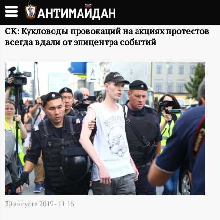
Перейти
к
А
основному
СК: Кукловоды провокаций на акциях протестов
всегда вдали от эпицентра событий
содержанию
Н
Т
И
М
А
Й
Д
30 августа 2019 - 11:16