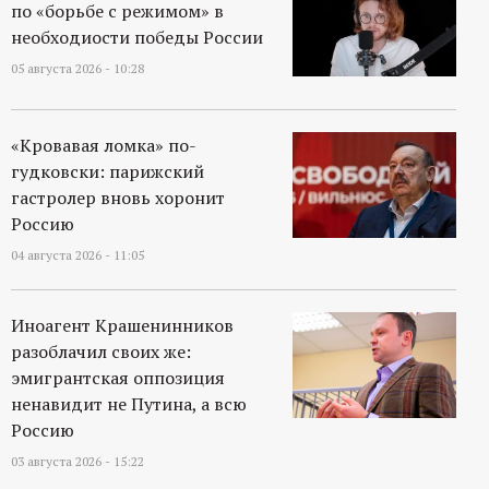
по «борьбе с режимом» в
необходиости победы России
05 августа 2026 - 10:28
«Кровавая ломка» по-
гудковски: парижский
гастролер вновь хоронит
Россию
04 августа 2026 - 11:05
Иноагент Крашенинников
разоблачил своих же:
эмигрантская оппозиция
ненавидит не Путина, а всю
Россию
03 августа 2026 - 15:22