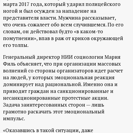
марта 2017 года, который ударил полицейского
ц
ногой и был осужден за нападение на
представителя власти. Мужчина рассказывает,
и
что очень сожалеет обо всем случившемся. По его
словам, он действовал будто «в каком-то
о
помутнении», впав в раж от криков окружающей
его толпы.
н
Генеральный директор НИИ социологии Мария
Филь объясняет, что при организации массовых
н
волнений со стороны организаторов идет расчет
на людей, у которых эмоциональная реакция
ы
доминирует над рациональной. Именно она и
приводит граждан на санкционированные и
й
несанкционированные протестные акции.
Задача заинтересованных сторон — лишь
п
грамотно раскачать этот эмоциональный
импульс.
о
«Оказавшись в такой ситуации, даже