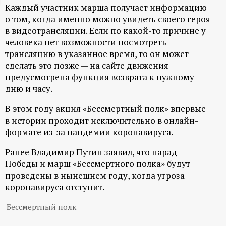
Каждый участник марша получает информацию
ц
о том, когда именно можно увидеть своего героя
в видеотрансляции. Если по какой-то причине у
и
человека нет возможности посмотреть
трансляцию в указанное время, то он может
о
сделать это позже — на сайте движения
предусмотрена функция возврата к нужному
н
дню и часу.
В этом году акция «Бессмертный полк» впервые
н
в истории проходит исключительно в онлайн-
формате из-за пандемии коронавируса.
ы
Ранее Владимир Путин заявил, что парад
й
Победы и марш «Бессмертного полка» будут
проведены в нынешнем году, когда угроза
п
коронавируса отступит.
о
Бессмертный полк