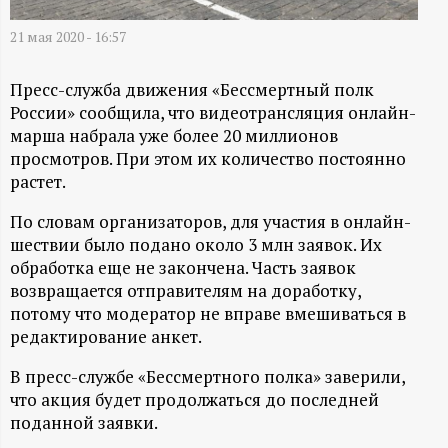
А
21 мая 2020 - 16:57
Н
-
Пресс-служба движения «Бессмертный полк
России» сообщила, что видеотрансляция онлайн-
марша набрала уже более 20 миллионов
и
просмотров. При этом их количество постоянно
растет.
н
По словам организаторов, для участия в онлайн-
ф
шествии было подано около 3 млн заявок. Их
обработка еще не закончена. Часть заявок
о
возвращается отправителям на доработку,
потому что модератор не вправе вмешиваться в
р
редактирование анкет.
В пресс-службе «Бессмертного полка» заверили,
м
что акция будет продолжаться до последней
поданной заявки.
а