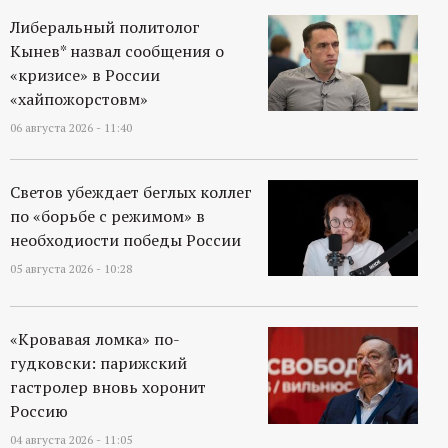
р
Либеральный политолог
Кынев* назвал сообщения о
т
«кризисе» в России
«хайпожорстовм»
а
06 августа 2026 - 11:40
л
Светов убеждает беглых коллег
по «борьбе с режимом» в
необходиости победы России
05 августа 2026 - 10:28
«Кровавая ломка» по-
гудковски: парижский
гастролер вновь хоронит
Россию
04 августа 2026 - 11:05