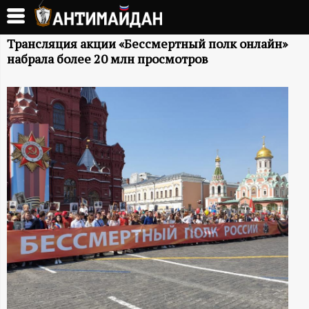
Перейти
к
А
основному
Трансляция акции «Бессмертный полк онлайн»
набрала более 20 млн просмотров
содержанию
Н
Т
И
М
А
Й
Д