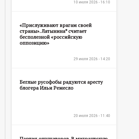
10 июля 2026 - 16:10
«Прислуживают врагам своей
страны». Латынина* считает
бесполезной «российскую
оппозицию»
29 июля 2026 - 14:20
Беглые русофобы радуются аресту
блогера Ильи Ремесло
20 июля 2026 - 11:40
Партия ощущаторов. В мигрантскую