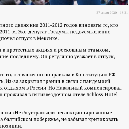
27 июля 2020 - 16:21
тного движения 2011-2012 годов виноваты те, кто
 2011-м. Экс-депутат Госдумы недвусмысленно
почел отпуск в Мексике.
м в протестных акциях и роскошным отдыхом,
ние последнему. Он регулярно уезжает в отпуск,
го голосования по поправкам в Конституцию РФ
ь. Из-за закрытия границ в связи с пандемией
ся отдыхом в России. Но Навальный компенсировал
проживал в пятизвездочном отеле Schloss-Hotel
ании «Нет!» устраивали несанкционированные
а балтийском побережье, не забывая критиковать
ппозиции.