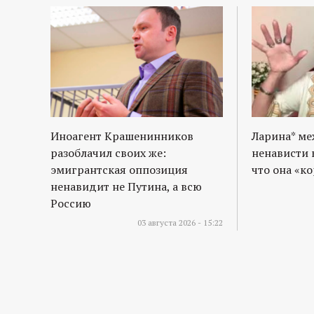
Иноагент Крашенинников
Ларина* м
разоблачил своих же:
ненависти 
эмигрантская оппозиция
что она «к
ненавидит не Путина, а всю
Россию
03 августа 2026 - 15:22