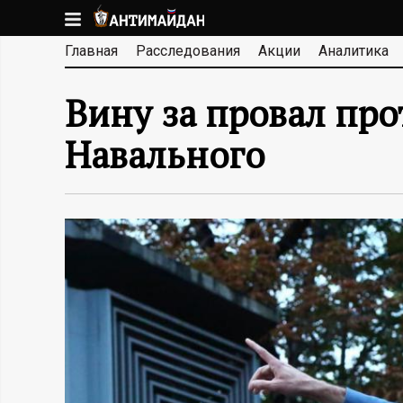
Перейти
к
А
Главная
Расследования
Акции
Аналитика
основному
содержанию
Н
Вину за провал про
Т
Навального
И
М
А
Й
Д
А