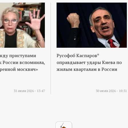
ежду приступами
Русофоб Каспаров*
к России вспомнила,
оправдывает удары Киева по
оренной москвич»
жилым кварталам в России
31 июля 2026 - 13:47
30 июля 2026 - 10:51