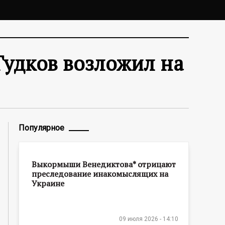
 Гудков возложил на
Популярное
Выкормыши Венедиктова* отрицают
преследование инакомыслящих на
Украине
09 июля 2026 - 14:10