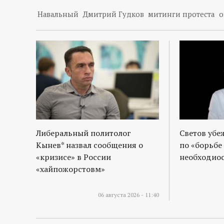
р
Навальный
Дмитрий Гудков
митинги протеста
о
т
а
л
Либеральный политолог
Светов убе
Кынев* назвал сообщения о
по «борьбе
«кризисе» в России
необходиос
«хайпожорстовм»
06 августа 2026 - 11:40