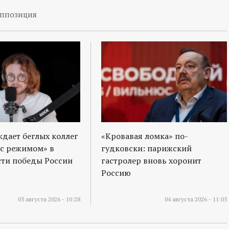
ппозиция
ждает беглых коллег
«Кровавая ломка» по-
 с режимом» в
гудковски: парижский
ти победы России
гастролер вновь хоронит
Россию
05 августа 2026 - 10:28
04 августа 2026 - 11:05