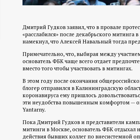
ц
и
Дмитрий Гудков заявил, что в провале протес
«расслабился» после декабрьского митинга в
о
намекнул, что Алексей Навальный тогда пред
н
Примечательно, что, выбирая между участие
основатель ФБК чаще всего отдает предпочте
н
вместо того чтобы участвовать в митингах.
В этом году после окончания общероссийско
ы
блогер отправился в Калининградскую област
коронавируса ему пришлось довольствовать
й
эти неудобства повышенным комфортом — он 
Yantarny.
п
Пока Дмитрий Гудков и представители камп
о
митинги в Москве, основатель ФБК отдыхал н
действия бывших коллег по внесистемной о