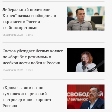
р
Либеральный политолог
т
Кынев* назвал сообщения о
«кризисе» в России
а
«хайпожорстовм»
06 августа 2026 - 11:40
л
Светов убеждает беглых коллег
по «борьбе с режимом» в
необходиости победы России
05 августа 2026 - 10:28
«Кровавая ломка» по-
гудковски: парижский
гастролер вновь хоронит
Россию