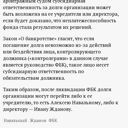
арбитражным судом субсидиарная
ц
ответственность за долги организации может
быть возложена на ее учредителя или директора,
если будет доказано, что неплатежеспособность
и
фонда стала результатом их решений.
о
Закон «О банкротстве» гласит, что если
погашение долга невозможно из-за действий
н
или бездействия лица, контролирующего
должника («контролерами» в данном случае
н
является руководство ФБК), такое лицо несет
субсидиарную ответственность по
ы
обязательствам должника.
й
Таким образом, после ликвидации ФБК долги
организации могут перейти либо к ее
учредителю, то есть Алексею Навальному, либо к
п
директору — Ивану Жданову.
о
Навальный
Жданов
ФБК