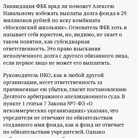
А
Ликвидация ФБК вряд ли поможет Алексею
Н
Навальному избежать выплаты долга фонда в 29
миллионов рублей по иску комбината
-
«Московский школьник». Основатель ФБК хоть и
называет себя юристом, но, видимо, не знает о
таком понятии, как субсидиарная
и
ответственность. Это право взыскания
неполученного долга с другого обязанного лица,
н
если первое лицо не может его выплатить.
ф
Руководитель НКО, как и любой другой
организации, несет ответственность за
о
причиненные ею убытки, гласит постановлению
Десятого арбитражного апелляционного суда. В
р
пункте 1 статьи 7 Закона №7-ФЗ «О
некоммерческих организациях» указано, что
м
учредители не отвечают по обязательствам
созданного ими фонда, как и фонд не отвечает
а
по обязательствам учредителей. Однако