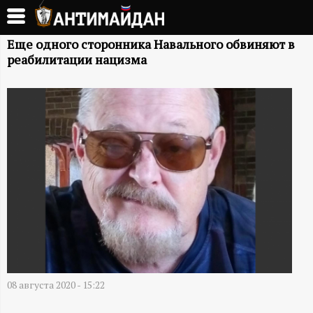
Перейти
к
А
основному
Еще одного сторонника Навального обвиняют в
реабилитации нацизма
содержанию
Н
Т
И
М
А
Й
Д
08 августа 2020 - 15:22