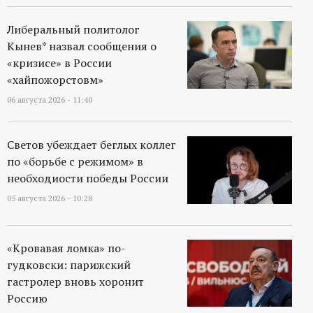
ц
Либеральный политолог
Кынев* назвал сообщения о
и
«кризисе» в России
«хайпожорстовм»
о
06 августа 2026 - 11:40
н
Светов убеждает беглых коллег
н
по «борьбе с режимом» в
необходиости победы России
ы
05 августа 2026 - 10:28
й
«Кровавая ломка» по-
п
гудковски: парижский
гастролер вновь хоронит
о
Россию