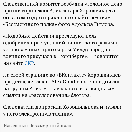
А
Следственный комитет возбудил уголовное дело
против воронежца Александра Хорошильцева:
Н
он в этом году отправил на онлайн-шествие
«Бессмертного полка» фото Адольфа Гитлера.
-
«Подобные действия преследуют цель
и
одобрения преступлений нацистского режима,
установленных приговором Международного
н
военного трибунала в Нюрнберге», — говорится
на сайте
СКР
.
ф
На своей странице во «ВКонтакте» Хорошильцев
представляется как Alex Goodman. Он подписан
о
на группы Алексея Навального и выкладывает
ссылки на «расследования» блогера.
р
Следователи допросили Хорошильцева и изъяли
м
у него электронную технику.
а
Навальный
Бессмертный полк