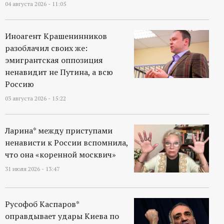
р
04 августа 2026 - 11:05
т
Иноагент Крашенинников
разоблачил своих же:
а
эмигрантская оппозиция
ненавидит не Путина, а всю
л
Россию
03 августа 2026 - 15:22
Ларина* между приступами
ненависти к России вспомнила,
что она «коренной москвич»
31 июля 2026 - 13:47
Русофоб Каспаров*
оправдывает удары Киева по