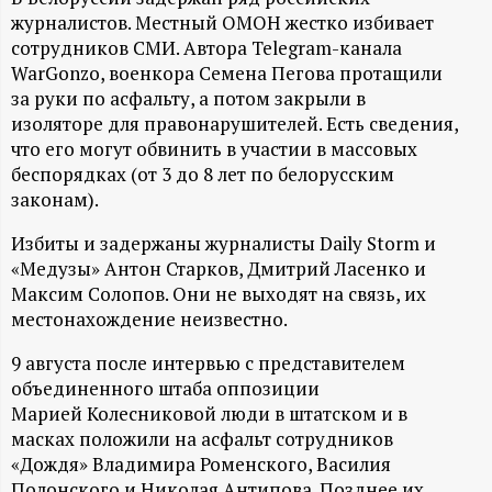
А
журналистов. Местный ОМОН жестко избивает
Н
сотрудников СМИ. Автора Telegram-канала
WarGonzo, военкора Семена Пегова протащили
-
за руки по асфальту, а потом закрыли в
изоляторе для правонарушителей. Есть сведения,
что его могут обвинить в участии в массовых
и
беспорядках (от 3 до 8 лет по белорусским
законам).
н
Избиты и задержаны журналисты Daily Storm и
ф
«Медузы» Антон Старков, Дмитрий Ласенко и
Максим Солопов. Они не выходят на связь, их
о
местонахождение неизвестно.
р
9 августа после интервью с представителем
объединенного штаба оппозиции
Марией Колесниковой люди в штатском и в
м
масках положили на асфальт сотрудников
«Дождя» Владимира Роменского, Василия
а
Полонского и Николая Антипова. Позднее их