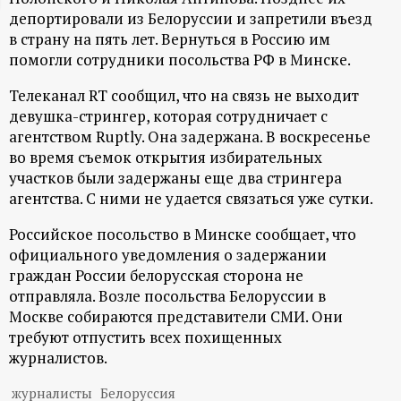
депортировали из Белоруссии и запретили въезд
ц
в страну на пять лет. Вернуться в Россию им
помогли сотрудники посольства РФ в Минске.
и
Телеканал RT сообщил, что на связь не выходит
о
девушка-стрингер, которая сотрудничает с
агентством Ruptly. Она задержана. В воскресенье
н
во время съемок открытия избирательных
участков были задержаны еще два стрингера
н
агентства. С ними не удается связаться уже сутки.
Российское посольство в Минске сообщает, что
ы
официального уведомления о задержании
граждан России белорусская сторона не
й
отправляла. Возле посольства Белоруссии в
Москве собираются представители СМИ. Они
п
требуют отпустить всех похищенных
журналистов.
о
журналисты
Белоруссия