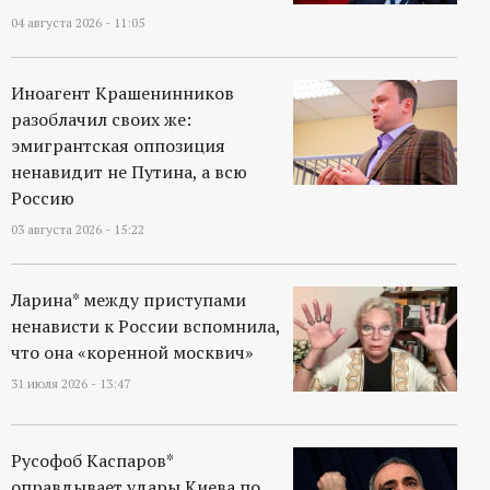
04 августа 2026 - 11:05
Иноагент Крашенинников
разоблачил своих же:
эмигрантская оппозиция
ненавидит не Путина, а всю
Россию
03 августа 2026 - 15:22
Ларина* между приступами
ненависти к России вспомнила,
что она «коренной москвич»
31 июля 2026 - 13:47
Русофоб Каспаров*
оправдывает удары Киева по