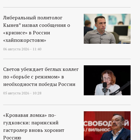
р
Либеральный политолог
т
Кынев* назвал сообщения о
«кризисе» в России
а
«хайпожорстовм»
л
06 августа 2026 - 11:40
Светов убеждает беглых коллег
по «борьбе с режимом» в
необходиости победы России
05 августа 2026 - 10:28
«Кровавая ломка» по-
гудковски: парижский
гастролер вновь хоронит
Россию