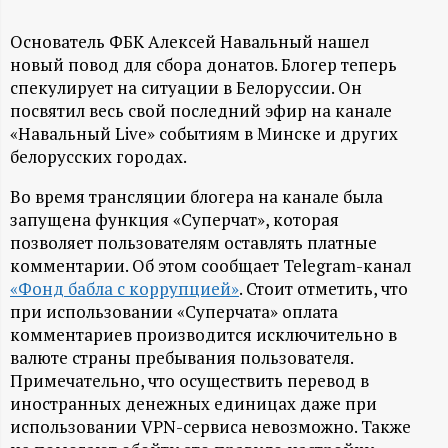
А
Н
Основатель ФБК Алексей Навальный нашел
новый повод для сбора донатов. Блогер теперь
спекулирует на ситуации в Белоруссии. Он
-
посвятил весь свой последний эфир на канале
«Навальный Live» событиям в Минске и других
и
белорусских городах.
н
Во время трансляции блогера на канале была
запущена функция «Суперчат», которая
ф
позволяет пользователям оставлять платные
комментарии. Об этом сообщает Telegram-канал
о
«Фонд бабла с коррупцией»
. Стоит отметить, что
при использовании «Суперчата» оплата
р
комментариев производится исключительно в
валюте страны пребывания пользователя.
м
Примечательно, что осуществить перевод в
иностранных денежных единицах даже при
а
использовании VPN-сервиса невозможно. Также