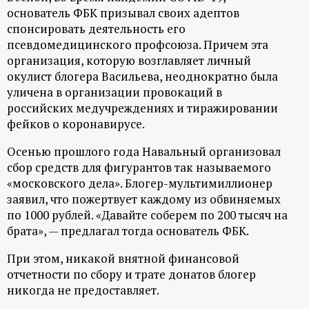
р
основатель ФБК призывал своих адептов
спонсировать деятельность его
т
псевдомедицинского профсоюза. Причем эта
организация, которую возглавляет личный
а
окулист блогера Васильева, неоднократно была
уличена в организации провокаций в
л
российских медучреждениях и тиражировании
фейков о коронавирусе.
Осенью прошлого года Навальный организовал
сбор средств для фигурантов так называемого
«московского дела». Блогер-мультимиллионер
заявил, что пожертвует каждому из обвиняемых
по 1000 рублей. «Давайте соберем по 200 тысяч на
брата», — предлагал тогда основатель ФБК.
При этом, никакой внятной финансовой
отчетности по сбору и трате донатов блогер
никогда не предоставляет.