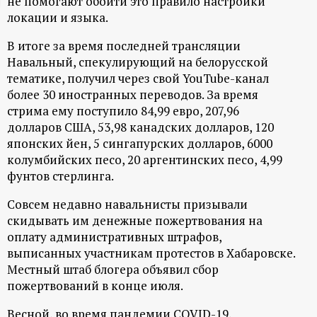
не помогают обойти это правило настройки
ц
локации и языка.
В итоге за время последней трансляции
и
Навальный, спекулирующий на белорусской
тематике, получил через свой YouTube-канал
о
более 30 иностранных переводов. За время
стрима ему поступило 84,99 евро, 207,96
н
долларов США, 53,98 канадских долларов, 120
японских йен, 5 сингапурских долларов, 6000
н
колумбийских песо, 20 аргентинских песо, 4,99
фунтов стерлинга.
ы
Совсем недавно навальнисты призывали
скидывать им денежные пожертвования на
й
оплату административных штрафов,
выписанных участникам протестов в Хабаровске.
п
Местный штаб блогера объявил сбор
пожертвований в конце июля.
о
Весной, во время пандемии COVID-19,