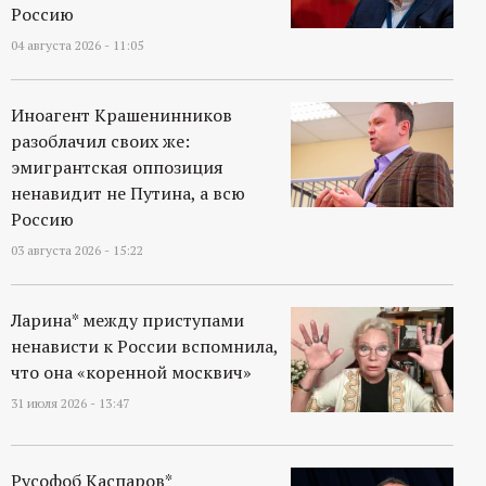
Россию
04 августа 2026 - 11:05
Иноагент Крашенинников
разоблачил своих же:
эмигрантская оппозиция
ненавидит не Путина, а всю
Россию
03 августа 2026 - 15:22
Ларина* между приступами
ненависти к России вспомнила,
что она «коренной москвич»
31 июля 2026 - 13:47
Русофоб Каспаров*