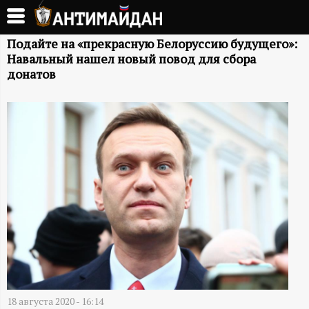
Перейти
к
А
основному
Подайте на «прекрасную Белоруссию будущего»:
Навальный нашел новый повод для сбора
содержанию
Н
донатов
Т
И
М
А
Й
Д
18 августа 2020 - 16:14