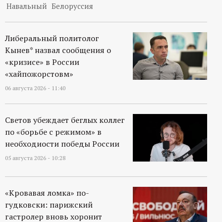
Навальный
Белоруссия
Либеральный политолог
Кынев* назвал сообщения о
«кризисе» в России
«хайпожорстовм»
06 августа 2026 - 11:40
Светов убеждает беглых коллег
по «борьбе с режимом» в
необходиости победы России
05 августа 2026 - 10:28
«Кровавая ломка» по-
гудковски: парижский
гастролер вновь хоронит