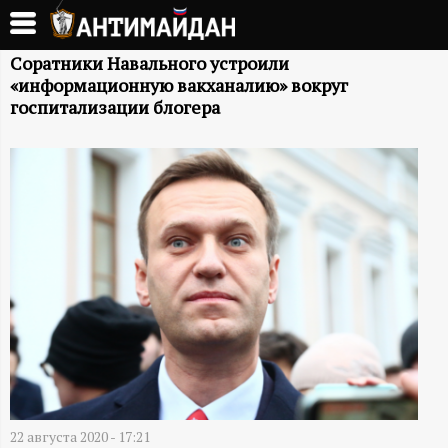
Перейти
к
А
основному
Соратники Навального устроили
«информационную вакханалию» вокруг
содержанию
Н
госпитализации блогера
Т
И
М
А
Й
Д
22 августа 2020 - 17:21