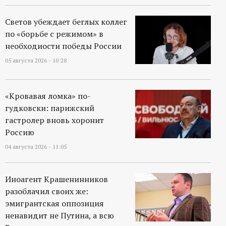
Светов убеждает беглых коллег
по «борьбе с режимом» в
необходиости победы России
05 августа 2026 - 10:28
«Кровавая ломка» по-
гудковски: парижский
гастролер вновь хоронит
Россию
04 августа 2026 - 11:05
Иноагент Крашенинников
разоблачил своих же:
эмигрантская оппозиция
ненавидит не Путина, а всю