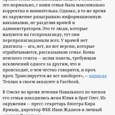
это нормально, с нами семья была максимально
ц
корректна и внимательна. Однако, в то же время
их окружение разыгрывало информационную
и
вакханалию, не разделяя врачей и
администраторов. Это те люди, которые
о
жалуются на госпропаганду, тут они
перепропагандонили всех. У врачей нет
н
диагноза — ага, нет, но все версии, которые
отрабатываются, рассказывали семье. Комы
н
неясного генеза — целая панель, требующая
исключений одного за другим, что и
ы
происходит, о чем честно говорится, и проч.
проч. Транслируется же все наоборот», —
написал
й
Теплых в своем аккаунте в Facebook.
В Омске во время лечения Навального из членов
п
его семьи находились жена Юлия и брат Олег. Из
окружения — пресс-секретарь блогера Кира
о
Ярмыш, директор ФБК Иван Жданов и личный