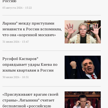
Россию
03 августа 2026 - 15:22
Ларина* между приступами
ненависти к России вспомнила,
что она «коренной москвич»
31 июля 2026 - 13:47
Русофоб Каспаров*
оправдывает удары Киева по
жилым кварталам в России
30 июля 2026 - 10:51
«Прислуживают врагам своей
страны». Латынина* считает
бесполезной «российскую