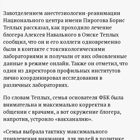
А
Н
Завотделением анестезиологии-реанимации
Национального центра имени Пирогова Борис
Теплых рассказал, как проходило лечение
-
блогера Алексея Навального в Омске Теплых
сообщил, что он и его коллеги одновременно
и
были в контакте с токсикологическими
лабораториями и получали от них обновленные
н
данные в режиме онлайн. Также он отметил, что
один из директоров профильных институтов
ф
лично координировал исследования в
различных лабораториях.
о
По словам Теплых, семья основателя ФБК была
р
внимательна и максимально корректна в
общении с врачами, а вот окружение блогера,
м
напротив, устроило «вакханалию».
«Семья выбрала тактику максимального
а
привлечения внимания, для людей в политике