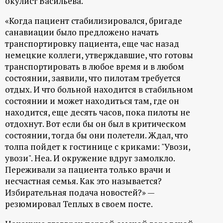
окулист Васильева.
р
«Когда пациент стабилизировался, бригаде
т
санавиации было предложено начать
транспортировку пациента, еще час назад
а
немецкие коллеги, утверждавшие, что готовы
транспортировать в любое время и в любом
л
состоянии, заявили, что пилотам требуется
отдых. И что больной находится в стабильном
состоянии и может находиться там, где он
находится, еще десять часов, пока пилоты не
отдохнут. Вот если бы он был в критическом
состоянии, тогда бы они полетели. Ждал, что
толпа пойдет к гостинице с криками: "Увози,
увози". Неа. И окружение вдруг замолкло.
Переживали за пациента только врачи и
несчастная семья. Как это называется?
Избирательная подача новостей?» —
резюмировал Теплых в своем посте.