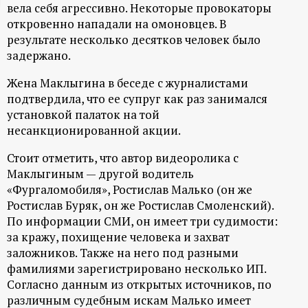
вела себя агрессивно. Некоторые провокаторы
ц
откровенно нападали на омоновцев. В
результате несколько десятков человек было
и
задержано.
Жена Маклыгина в беседе с журналистами
о
подтвердила, что ее супруг как раз занимался
установкой палаток на той
н
несанкционированной акции.
н
Стоит отметить, что автор видеоролика с
Маклыгиным — другой водитель
ы
«Фургаломобиля», Ростислав Малько (он же
Ростислав Буряк, он же Ростислав Смоленский).
й
По информации СМИ, он имеет три судимости:
за кражу, похищение человека и захват
п
заложников. Также на него под разными
фамилиями зарегистрировано несколько ИП.
о
Согласно данным из открытых источников, по
различным судебным искам Малько имеет