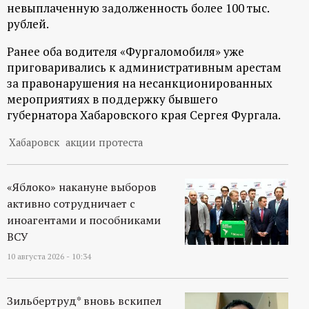
р
невыплаченную задолженность более 100 тыс.
рублей.
т
Ранее оба водителя «Фургаломобиля» уже
приговаривались к административным арестам
а
за правонарушения на несанкционированных
мероприятиях в поддержку бывшего
л
губернатора Хабаровского края Сергея Фургала.
Хабаровск
акции протеста
«Яблоко» накануне выборов
активно сотрудничает с
иноагентами и пособниками
ВСУ
10 августа 2026 - 10:34
Зильбертруд* вновь вскипел