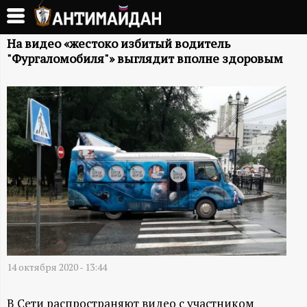
Перейти
к
А
основному
На видео «жестоко избитый водитель
"Фургаломобиля"» выглядит вполне здоровым
содержанию
Н
Т
И
М
А
Й
14 октября 2020 - 13:44
Д
В Сети распространяют видео с участником