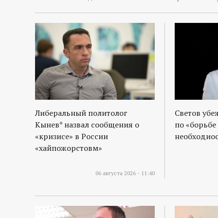
Либеральный политолог
Светов убе
Кынев* назвал сообщения о
по «борьбе
«кризисе» в России
необходиос
«хайпожорстовм»
06 августа 2026 - 11:40