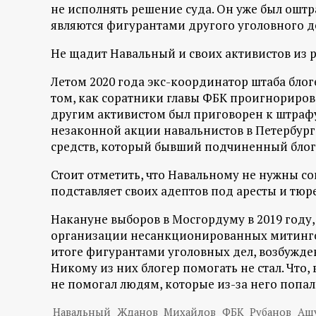
не исполнять решение суда. Он уже был оштр
являются фигурантами другого уголовного д
Не щадит Навальный и своих активистов из 
Летом 2020 года экс-координатор штаба блог
том, как соратники главы ФБК проигнориров
другим активистом был приговорен к штрафу
незаконной акции навальнистов в Петербург
средств, который бывший подчиненный блоге
Стоит отметить, что Навальному не нужны с
подставляет своих адептов под аресты и тюр
Накануне выборов в Мосгордуму в 2019 году,
организации несанкционированных митингов
итоге фигурантами уголовных дел, возбужден
Никому из них блогер помогать не стал. Что
не помогал людям, которые из-за него попа
Навальный
Жданов
Михайлов
ФБК
Рубанов
Аш