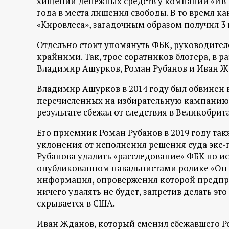
хищении денежных средств у компании «Ив Ро
р
года в места лишения свободы. В то время к
«Кировлеса», загадочным образом получил 3
т
Отдельно стоит упомянуть ФБК, руководител
а
крайними. Так, трое соратников блогера, в 
Владимир Ашурков, Роман Рубанов и Иван Ж
л
Владимир Ашурков в 2014 году был обвинен
перечисленных на избирательную кампанию 
результате сбежал от следствия в Великобри
Его приемник Роман Рубанов в 2019 году так
уклонения от исполнения решения суда экс-г
Рубанова удалить «расследование» ФБК по и
опубликованном навальнистами ролике «Он 
информация, опровержения которой предприн
ничего удалять не будет, запретив делать э
скрывается в США.
Иван Жданов, который сменил сбежавшего Ро