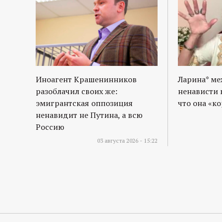
Иноагент Крашенинников
Ларина* м
разоблачил своих же:
ненависти 
эмигрантская оппозиция
что она «к
ненавидит не Путина, а всю
Россию
03 августа 2026 - 15:22