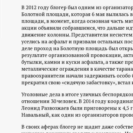
ц
В 2012 году блогер был одним из организат
Болотной площади, которая 6 мая вылилась в
и
площади, в момент, когда основная часть м
акции объявили собравшимся, что дальше и
движение колонны. Представители несистемн
о
уселись на асфальт и призвали остальных по
деле проход на Болотную площадь был открыт
н
результате организованной провокации, акт
бутылки, камни и куски асфальта, а также п
н
металлические ограждения в качестве таран
правоохранители начали задерживать особо 
ы
прекратил свою «сидячую забастовку», встал 
й
Уголовные дела в итоге уличных беспорядко
отношении 30 человек. В 2014 году координа
п
Леонид Развозжаев были приговорены к 4,5 
Навальный, как один из организаторов прово
о
В своих аферах блогер не щадит даже собстве