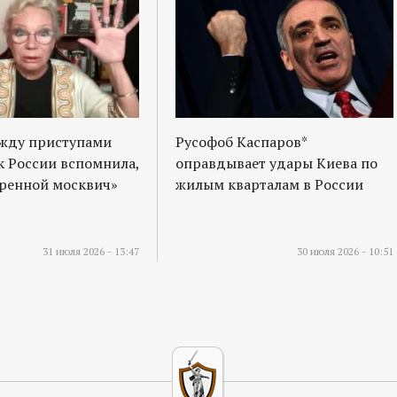
ежду приступами
Русофоб Каспаров*
к России вспомнила,
оправдывает удары Киева по
оренной москвич»
жилым кварталам в России
31 июля 2026 - 13:47
30 июля 2026 - 10:51