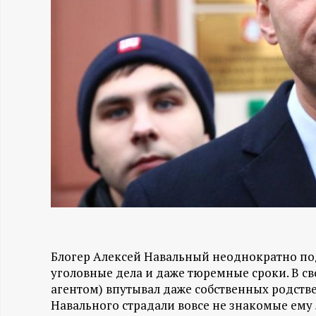
Н
-
и
н
ф
о
р
Блогер Алексей Навальный неоднократно по
м
уголовные дела и даже тюремные сроки. В с
агентом) впутывал даже собственных родстве
а
Навального страдали вовсе не знакомые ему