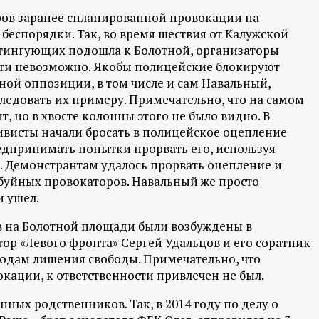
оров заранее спланированной провокации на
 беспорядки. Так, во время шествия от Калужской
итингующих подошла к Болотной, организаторы
дти невозможно. Якобы полицейские блокируют
ой оппозиции, в том числе и сам Навальный,
следовать их примеру. Примечательно, что на самом
, но в хвосте колонны этого не было видно. В
ивисты начали бросать в полицейское оцепление
редпринимать попытки прорвать его, используя
а. Демонстрантам удалось прорвать оцепление и
буйных провокаторов. Навальный же просто
и ушел.
в на Болотной площади были возбуждены в
тор «Левого фронта» Сергей Удальцов и его соратник
годам лишения свободы. Примечательно, что
кации, к ответственности привлечен не был.
нных родственников. Так, в 2014 году по делу о