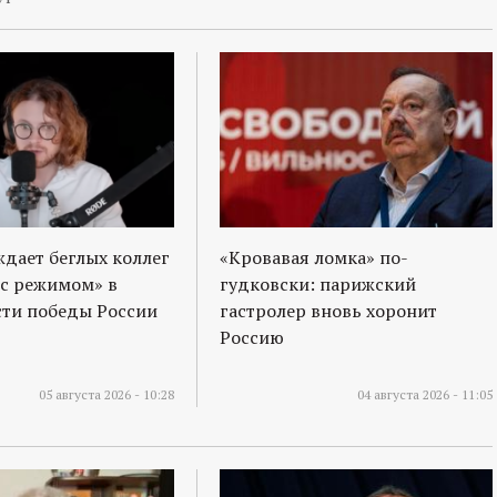
ждает беглых коллег
«Кровавая ломка» по-
 с режимом» в
гудковски: парижский
ти победы России
гастролер вновь хоронит
Россию
05 августа 2026 - 10:28
04 августа 2026 - 11:05