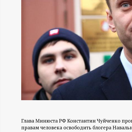
Н
-
и
н
ф
о
р
м
Глава Минюста РФ Константин Чуйченко про
а
правам человека освободить блогера Навальн