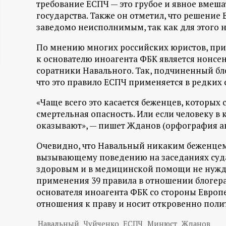
требование ЕСПЧ — это грубое и явное вмеша
ц
государства. Также он отметил, что решение 
заведомо неисполнимым, так как для этого 
и
По мнению многих российских юристов, при
к основателю иноагента ФБК является нонсен
о
соратники Навального. Так, подчиненный бл
что это правило ЕСПЧ применяется в редких 
н
«Чаще всего это касается беженцев, которых 
н
смертельная опасность. Или если человеку 
оказывают», — пишет Жданов (орфография ав
ы
Очевидно, что Навальный никаким беженцем н
й
вызывающему поведению на заседаниях суда п
здоровым и в медицинской помощи не нуждае
применения 39 правила в отношении блогера
п
основателя иноагента ФБК со стороны Европ
отношения к праву и носит откровенно поли
о
Навальный
Чуйченко
ЕСПЧ
Минюст
Жданов