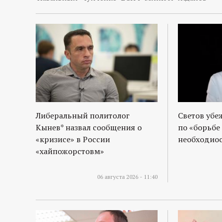
р
т
а
л
Либеральный политолог
Светов убе
Кынев* назвал сообщения о
по «борьбе
«кризисе» в России
необходиос
«хайпожорстовм»
06 августа 2026 - 11:40