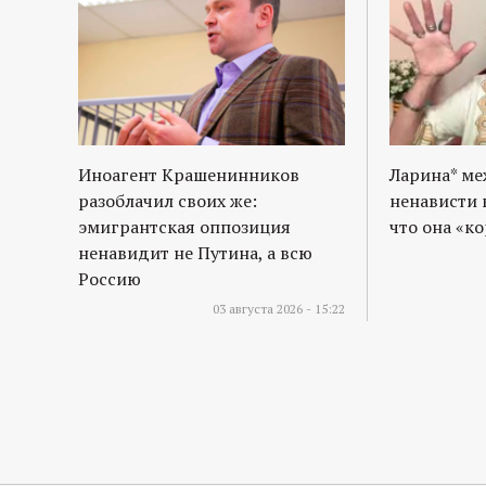
Иноагент Крашенинников
Ларина* м
разоблачил своих же:
ненависти 
эмигрантская оппозиция
что она «к
ненавидит не Путина, а всю
Россию
03 августа 2026 - 15:22