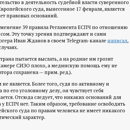
тельство в деятельность судебной власти суверенного
Европейского суда, вынесенное 17 февраля, является
нет правовых оснований.
менение 39 правила Регламента ЕСПЧ по отношению
сом. Эту точку зрения подтверждают и сами
огера Иван Жданов в своем Telegram-канале
написал
,
случаях.
страна пытается выслать, а на родине им грозит
в камере СИЗО плохо, а мединскую помощь ему не
тора сохранена — прим. ред.).
е является. Более того, судя по активному и
о его уголовному делу, он чувствует себя
тся. Отсюда следует, что никаких оснований для
 у ЕСПЧ нет. Таким образом, требование освободить
ейского суда по правам человека не имеет никакого
тический характер.