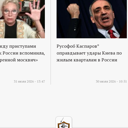
ежду приступами
Русофоб Каспаров*
к России вспомнила,
оправдывает удары Киева по
оренной москвич»
жилым кварталам в России
31 июля 2026 - 13:47
30 июля 2026 - 10:51