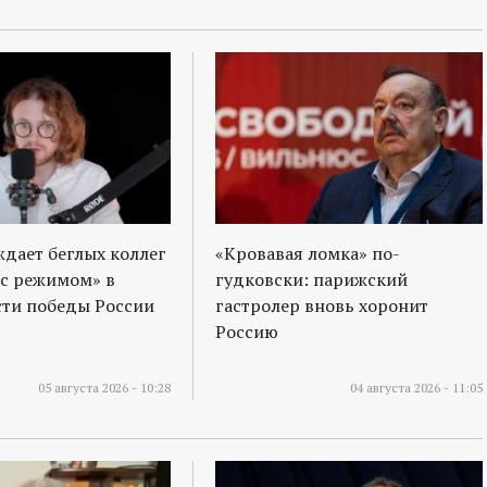
ждает беглых коллег
«Кровавая ломка» по-
 с режимом» в
гудковски: парижский
ти победы России
гастролер вновь хоронит
Россию
05 августа 2026 - 10:28
04 августа 2026 - 11:05