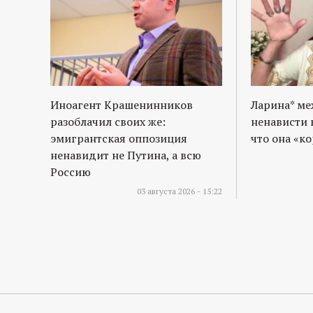
Иноагент Крашенинников
Ларина* м
разоблачил своих же:
ненависти 
эмигрантская оппозиция
что она «к
ненавидит не Путина, а всю
Россию
03 августа 2026 - 15:22