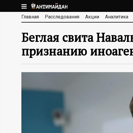
Перейти
к
А
Главная
Расследования
Акции
Аналитика
основному
содержанию
Н
Беглая свита Навал
Т
признанию иноаген
И
М
А
Й
Д
А