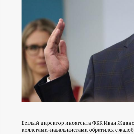
Н
-
и
н
ф
о
р
м
Беглый директор иноагента ФБК Иван Ждан
а
коллегами-навальнистами обратился с жалоб