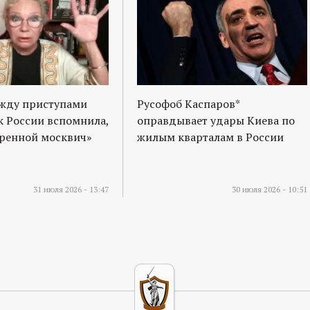
ежду приступами
Русофоб Каспаров*
к России вспомнила,
оправдывает удары Киева по
оренной москвич»
жилым кварталам в России
31 июля 2026 - 13:47
30 июля 2026 - 10:51