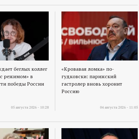
ждает беглых коллег
«Кровавая ломка» по-
 с режимом» в
гудковски: парижский
ти победы России
гастролер вновь хоронит
Россию
05 августа 2026 - 10:28
04 августа 2026 - 11:05