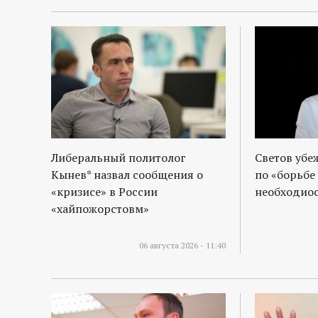
Либеральный политолог
Светов убе
Кынев* назвал сообщения о
по «борьбе
«кризисе» в России
необходиос
«хайпожорстовм»
06 августа 2026 - 11:40