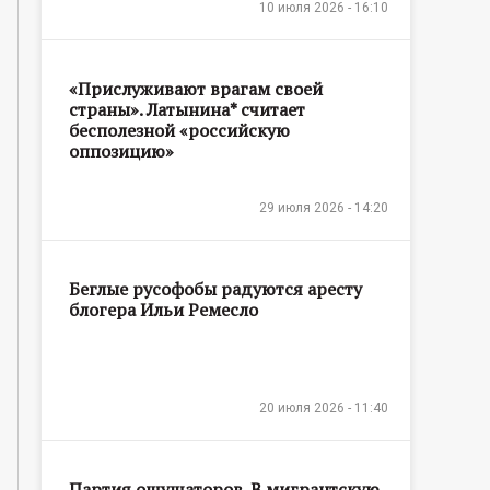
10 июля 2026 - 16:10
«Прислуживают врагам своей
страны». Латынина* считает
бесполезной «российскую
оппозицию»
29 июля 2026 - 14:20
Беглые русофобы радуются аресту
блогера Ильи Ремесло
20 июля 2026 - 11:40
Партия ощущаторов. В мигрантскую