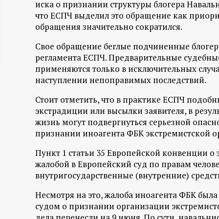
иска о признании структуры блогера Наваль
ц
что ЕСПЧ выделил это обращение как приорит
обращения значительно сократился.
и
Свое обращение беглые подчиненные блогера
регламента ЕСПЧ. Предварительные судебны
о
применяются только в исключительных случая
наступлении непоправимых последствий.
н
Стоит отметить, что в практике ЕСПЧ подоб
н
экстрадиции или высылки заявителя, в резуль
жизнь могут подвергнуться серьезной опаснос
ы
признании иноагента ФБК экстремистской ор
й
Пункт 1 статьи 35 Европейской конвенции о
жалобой в Европейский суд по правам челове
п
внутригосударственные (внутренние) средст
Несмотря на это, жалоба иноагента ФБК был
о
судом о признании организации экстремистс
дела перенесли на 9 июня. По сути, навальни