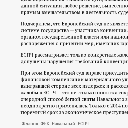
р
данной ситуации любое решение, вынесенное
прямым вмешательством в деятельность суде
т
Подчеркнем, что Европейский суд не являет
а
системе государства — участника конвенции
органом государственной власти или национ
л
распоряжения о принятии мер, имеющих юри
ЕСПЧ рассматривает только конкретные жало
допущены нарушения требований конвенци
При этом Европейский суд вправе присудить
финансовой компенсации материального уще
выигравшей стороне всех издержек и расходо
жалобы в ЕСПЧ — это не столько попытка сох
очередной способ беглой свиты Навального з
неоднократно применялась. Только с 2014 по
тюремный срок за экономическое преступлен
Жданов
ФБК
Навальный
ЕСПЧ