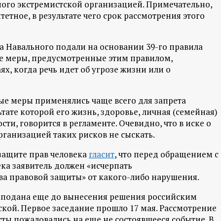
ного экстремистской организацией. Примечательно,
етное, в результате чего срок рассмотрения этого
 Навального подали на основании 39-го правила
е меры, предусмотренные этим правилом,
х, когда речь идет об угрозе жизни или о
ные меры применялись чаще всего для запрета
тате которой его жизнь, здоровье, личная (семейная)
ти, говорится в регламенте. Очевидно, что в иске о
ганизацией таких рисков не сыскать.
 защите прав человека
гласит
, что перед обращением с
ка заявитель должен «исчерпать
ва правовой защиты» от какого-либо нарушения.
а подана еще до вынесения решения российским
кой. Первое заседание прошло 17 мая. Рассмотрение
сты пожаловались на еще не состоявшееся событие. В