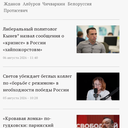
Жданов
Албуров
Чичваркин
Белоруссия
Протасевич
Либеральный политолог
Кынев* назвал сообщения о
«кризисе» в России
«хайпожорстовм»
06 августа 2026 - 11:40
Светов убеждает беглых коллег
по «борьбе с режимом» в
необходиости победы России
05 августа 2026 - 10:28
«Кровавая ломка» по-
гудковски: парижский