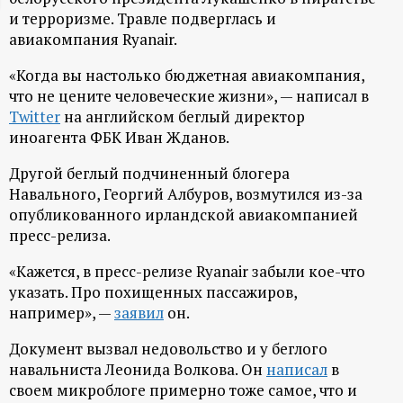
и терроризме. Травле подверглась и
ц
авиакомпания Ryanair.
и
«Когда вы настолько бюджетная авиакомпания,
что не цените человеческие жизни», — написал в
о
Twitter
на английском беглый директор
иноагента ФБК Иван Жданов.
н
Другой беглый подчиненный блогера
Навального, Георгий Албуров, возмутился из-за
н
опубликованного ирландской авиакомпанией
пресс-релиза.
ы
«Кажется, в пресс-релизе Ryanair забыли кое-что
й
указать. Про похищенных пассажиров,
например», —
заявил
он.
п
Документ вызвал недовольство и у беглого
о
навальниста Леонида Волкова. Он
написал
в
своем микроблоге примерно тоже самое, что и