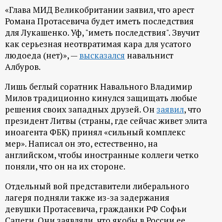
«Глава МИД Великобритании заявил, что арест
Романа Протасевича будет иметь последствия
для Лукашенко. Уф, "иметь последствия". Звучит
как серьезная неотвратимая кара для усатого
людоеда (нет)», —
высказался
навальнист
Албуров.
Лишь беглый соратник Навального Владимир
Милов традиционно кинулся защищать любые
решения своих западных друзей. Он
заявил
, что
президент Литвы (страны, где сейчас живет элита
иноагента ФБК) принял «сильный комплекс
мер». Написал он это, естественно, на
английском, чтобы иностранные коллеги четко
поняли, что он на их стороне.
Отдельный вой представители либерального
лагеря подняли также из-за задержания
девушки Протасевича, гражданки РФ Софьи
Сапеги. Они заявляли, что якобы в России ее