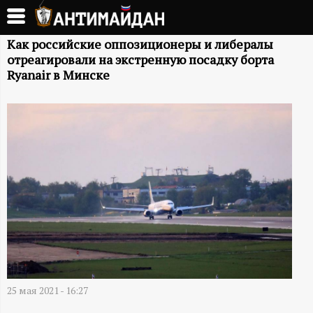
Перейти
к
А
основному
Как российские оппозиционеры и либералы
отреагировали на экстренную посадку борта
содержанию
Н
Ryanair в Минске
Т
И
М
А
Й
Д
25 мая 2021 - 16:27