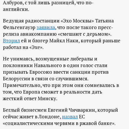
р
Албуров, с той лишь разницей, что по-
английски.
т
Ведущая радиостанции «Эхо Москвы» Татьяна
Фельгенгауэр
заявила
, что после такого пресс-
а
релиза авиакомпанию «смешают с дерьмом».
Вторил
ей и блогер Майкл Наки, который раньше
л
работал на «Эхе».
Не унимаясь, возмущенные либералы и
поклонники Навального в один голос стали
призывать Евросоюз ввести санкции против
Белоруссии в связи со случившимся.
Примечательно, что при этом они сомневались в
том, что Европа сможет в реальности дать
жесткий ответ Минску.
Беглый бизнесмен Евгений Чичваркин, который
сейчас живет в Лондоне,
назвал
ЕС
«социалистическими червями в ржавой банке».