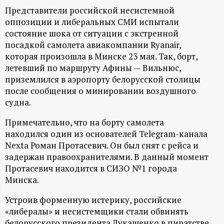
А
Представители российской несистемной
Н
оппозиции и либеральных СМИ испытали
состояние шока от ситуации с экстренной
-
посадкой самолета авиакомпании Ryanair,
которая произошла в Минске 23 мая. Так, борт,
летевший по маршруту Афины — Вильнюс,
и
приземлился в аэропорту белорусской столицы
после сообщения о минировании воздушного
н
судна.
ф
Примечательно, что на борту самолета
находился один из основателей Telegram-канала
о
Nexta Роман Протасевич. Он был снят с рейса и
задержан правоохранителями. В данный момент
р
Протасевич находится в СИЗО №1 города
Минска.
м
Устроив форменную истерику, российские
«либералы» и несистемщики стали обвинять
а
белорусского президента Лукашенко в пиратстве