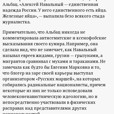
Альбац. «Алексей Навальный — единственная
ц
надежда России. У него единственного есть яйца.
Железные яйца», — выпалила безо всякого стыда
и
журналистка.
о
Примечательно, что Альбац никогда не
комментировала антисемитские и ксенофобские
н
высказывания своего кумира. Например, она
сделала вид, что не замечает, как Навальный
н
называл евреев жидами, грузин — грызунами, а
мигрантов сравнивал с мухами и тараканами. Не
замечала как будто бы Евгения Марковна и то,
ы
что блогер на заре своей карьеры выступал
организатором «Русских маршей», на которых
й
собирались радикальные националисты, причем
некоторые из них не только исповедовали
п
человеконенавистническую идеологию, но и
непосредственно участвовали в физических
о
расправах над представителями других
национальностей.