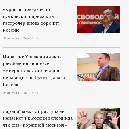
«Кровавая ломка» по-
гудковски: парижский
гастролер вновь хоронит
Россию
04 августа 2026 - 11:05
Иноагент Крашенинников
разоблачил своих же:
эмигрантская оппозиция
ненавидит не Путина, а всю
Россию
03 августа 2026 - 15:22
Ларина* между приступами
ненависти к России вспомнила,
что она «коренной москвич»