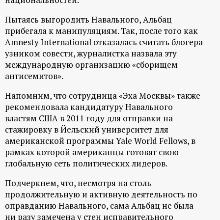
р
Пытаясь выгородить Навального, Альбац
т
прибегала к манипуляциям. Так, после того как
Amnesty International отказалась считать блогера
а
узником совести, журналистка назвала эту
международную организацию «сборищем
л
антисемитов».
Напомним, что сотрудница «Эха Москвы» также
рекомендовала кандидатуру Навального
властям США в 2011 году для отправки на
стажировку в Йельский университет для
американской программы Yale World Fellows, в
рамках которой американцы готовят свою
глобальную сеть политических лидеров.
Подчеркнем, что, несмотря на столь
продолжительную и активную деятельность по
оправданию Навального, сама Альбац не была
ни разу замечена у стен исправительного