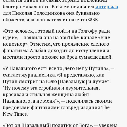
А
блогера Навального. В своем недавнем
интервью
Н
для Николая Солодникова она буквально
обожествляла основателя иноагента ФБК.
-
«Это человек, готовый пойти на Голгофу ради
идеи», — заявила она на YouTube-канале «Еще
и
непознер». Отметим, что проявление слепого
фанатизма Альбац доходит до исступления и
н
местами просто похоже на бред сумасшедшей.
ф
«У Навального есть все то, чего нет у Путина», —
считает журналистика. «Я представляю, как
о
Путин смотрит на Юлю [Навальную] и думает:
"Ну почему эта стройная и изумительная,
р
красивая и стильная женщина любит
Навального, а не меня"», — поделилась своими
м
бредовыми фантазиями главред издания The
New Times.
а
«Вот он [Навальный] политик от Бога», — уверена