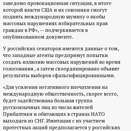
р
заведомо провокационная ситуация, в итоге
которой власти США и их союзники смогут
т
поднять международную шумиху о якобы
массовых нарушениях избирательных прав
граждан в РФ», — подчеркивается в
а
опубликованном документе.
л
У российских сенаторов имеются данные о том,
что западные агенты предпримут попытки
создать иллюзию массовых нарушений во время
голосования , а затем скоординировано объявят
результаты выборов сфальсифицированными.
«Для усиления негативного впечатления на
международную общественность, скорее всего,
будет задействована большая группа
русскоязычных лиц из числа жителей
Прибалтики и обитающих в странах НАТО
выходцев из СНГ. Имитация с их участием
протестных акций предполагается у российских