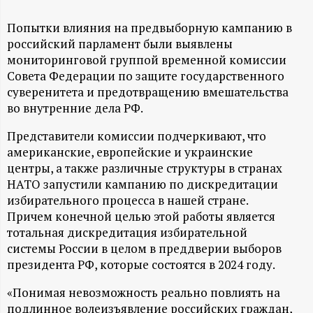
А
Попытки влияния на предвыборную кампанию в
Н
российский парламент были выявлены
мониторинговой группой временной комиссии
-
Совета Федерации по защите государственного
суверенитета и предотвращению вмешательства
и
во внутренние дела РФ.
н
Представители комиссии подчеркивают, что
американские, европейские и украинские
ф
центры, а также различные структуры в странах
НАТО запустили кампанию по дискредитации
о
избирательного процесса в нашей стране.
Причем конечной целью этой работы является
р
тотальная дискредитация избирательной
системы России в целом в преддверии выборов
м
президента РФ, которые состоятся в 2024 году.
«Понимая невозможность реально повлиять на
а
подлинное волеизъявление российских граждан,