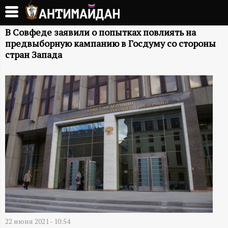
Перейти
к
А
основному
В Совфеде заявили о попытках повлиять на
предвыборную кампанию в Госдуму со стороны
содержанию
Н
стран Запада
Т
И
М
А
Й
Д
22 июня 2021 - 10:54