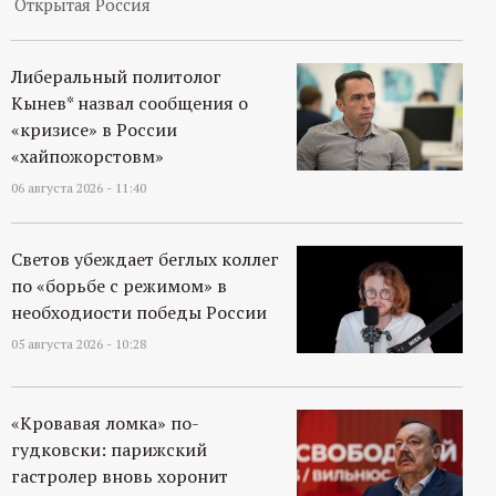
Открытая Россия
Либеральный политолог
Кынев* назвал сообщения о
«кризисе» в России
«хайпожорстовм»
06 августа 2026 - 11:40
Светов убеждает беглых коллег
по «борьбе с режимом» в
необходиости победы России
05 августа 2026 - 10:28
«Кровавая ломка» по-
гудковски: парижский
гастролер вновь хоронит