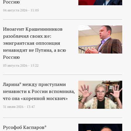
Россию
04 августа 2026 - 11:05
Иноагент Крашенинников
разоблачил своих же:
эмигрантская оппозиция
ненавидит не Путина, а всю
Россию
03 августа 2026 - 15:22
Ларина* между приступами
ненависти к России вспомнила,
что она «коренной москвич»
31 июля 2026 - 13:47
Русофоб Каспаров*