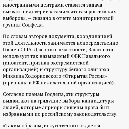
иностранными центрами ставится задача
ц
вызвать недоверие к самим итогам российских
выборов», — сказано в отчете мониторинговой
и
группы Совфеда.
о
По словам авторов документа, координацией
этой деятельности занимается непосредственно
н
Госдеп США. Для этого, в частности, Вашингтон
использует так называемый ФБК Навального
н
(иноагент, признан экстремистской
организацией) и структуру беглого олигарха
Михаила Ходорковского «Открытая Россия»
ы
(признана в РФ нежелательной организацией).
й
Согласно планам Госдепа, эти структуры
выдвигают на грядущие выборы кандидатуры
п
людей, которые априори лишены права быть
избранными по российскому законодательству.
о
«Таким образом, искусственно создается