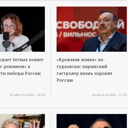
ждает беглых коллег
«Кровавая ломка» по-
 с режимом» в
гудковски: парижский
ти победы России
гастролер вновь хоронит
Россию
05 августа 2026 - 10:28
04 августа 2026 - 11:05