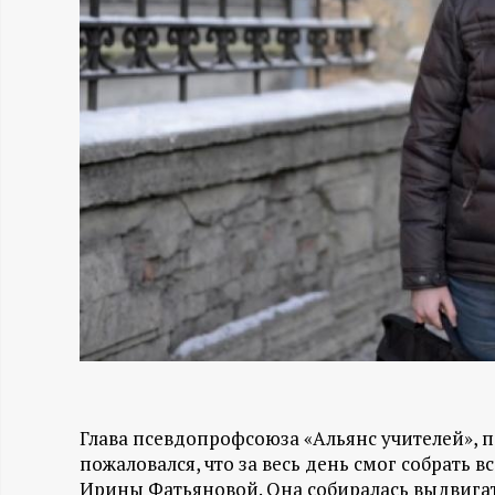
Н
-
и
н
ф
о
р
м
Глава псевдопрофсоюза «Альянс учителей», 
пожаловался, что за весь день смог собрать в
а
Ирины Фатьяновой. Она собиралась выдвигат