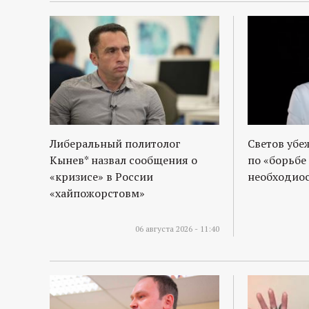
р
т
а
л
Либеральный политолог
Светов убе
Кынев* назвал сообщения о
по «борьбе
«кризисе» в России
необходиос
«хайпожорстовм»
06 августа 2026 - 11:40