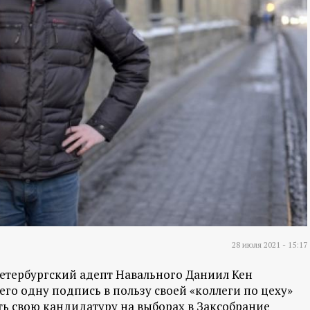
28 июля 2021 - 15:17
петербургский адепт Навального Даниил Кен
сего одну подпись в пользу своей «коллеги по цеху»
ь свою кандидатуру на выборах в Заксобрание