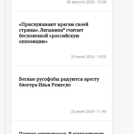
05 августа 2026 - 10:28
«Прислуживают врагам своей
страны». Латынина* считает
бесполезной «российскую
оппозицию»
29 июля 2026 - 14:20
Беглые русофобы радуются аресту
блогера Ильи Ремесло
20 июля 2026 - 11:40
Партия ощущаторов. В мигрантскую