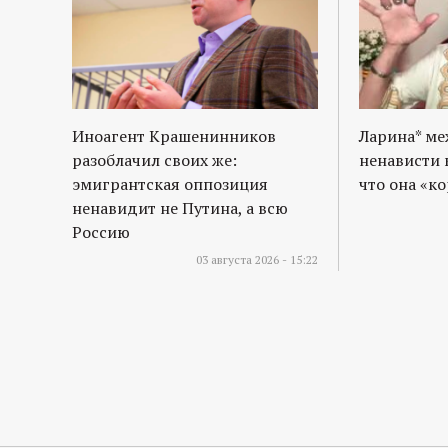
Иноагент Крашенинников
Ларина* м
разоблачил своих же:
ненависти 
эмигрантская оппозиция
что она «к
ненавидит не Путина, а всю
Россию
03 августа 2026 - 15:22