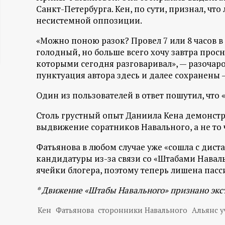
Санкт-Петербурга. Кен, по сути, признал, чт
ц
несистемной оппозиции.
и
«Можно поною разок? Провел 7 или 8 часов в 
голодный, но больше всего хочу завтра прос
о
которыми сегодня разговаривал», — разочар
пунктуация автора здесь и далее сохранены —
н
Один из пользователей в ответ пошутил, что «
н
Столь грустный опыт Даниила Кена демонстр
выдвижение соратников Навального, а не то 
ы
Фатьянова в любом случае уже «сошла с дис
й
кандидатуры из-за связи со «Штабами Навал
ячейки блогера, поэтому теперь лишена пасс
п
* Движение «Штабы Навального» признано экс
о
Кен
Фатьянова
сторонники Навального
Альянс у