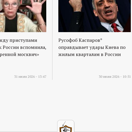
ежду приступами
Русофоб Каспаров*
к России вспомнила,
оправдывает удары Киева по
оренной москвич»
жилым кварталам в России
31 июля 2026 - 13:47
30 июля 2026 - 10:51