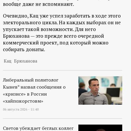
р
вообще даже не вспоминают.
Очевидно, Кац уже успел заработать в ходе этого
т
электорального цикла. На каждых выборах он не
упускает такой возможности. Для него
а
Брюханова — это прежде всего очередной
коммерческий проект, под который можно
л
собирать донаты.
Кац
Брюханова
Либеральный политолог
Кынев* назвал сообщения о
«кризисе» в России
«хайпожорстовм»
06 августа 2026 - 11:40
Светов убеждает беглых коллег