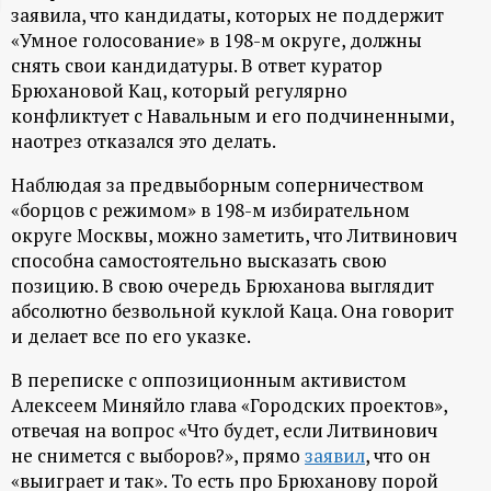
заявила, что кандидаты, которых не поддержит
ц
«Умное голосование» в 198-м округе, должны
снять свои кандидатуры. В ответ куратор
и
Брюхановой Кац, который регулярно
конфликтует с Навальным и его подчиненными,
о
наотрез отказался это делать.
н
Наблюдая за предвыборным соперничеством
«борцов с режимом» в 198-м избирательном
округе Москвы, можно заметить, что Литвинович
н
способна самостоятельно высказать свою
позицию. В свою очередь Брюханова выглядит
ы
абсолютно безвольной куклой Каца. Она говорит
и делает все по его указке.
й
В переписке с оппозиционным активистом
п
Алексеем Миняйло глава «Городских проектов»,
отвечая на вопрос «Что будет, если Литвинович
о
не снимется с выборов?», прямо
заявил
, что он
«выиграет и так». То есть про Брюханову порой