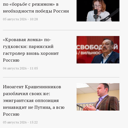
по «борьбе с режимом» в
необходиости победы России
05 августа 2026 - 10:28
«Кровавая ломка» по-
гудковски: парижский
гастролер вновь хоронит
Россию
04 августа 2026 - 11:05
Иноагент Крашенинников
разоблачил своих же:
эмигрантская оппозиция
ненавидит не Путина, а всю
Россию
03 августа 2026 - 15:22