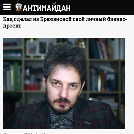
Перейти
к
А
основному
Кац сделал из Брюхановой свой личный бизнес-
проект
содержанию
Н
Т
И
М
А
Й
Д