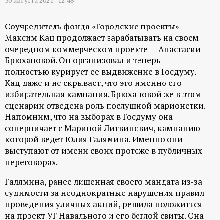
А
30 августа 2021 - 12:48
Н
Соучредитель фонда «Городские проекты»
Максим Кац продолжает зарабатывать на своем
-
очередном коммерческом проекте — Анастасии
Брюхановой. Он организовал и теперь
и
полностью курирует ее выдвижение в Госдуму.
Кац даже и не скрывает, что это именно его
н
избирательная кампания. Брюхановой же в этом
сценарии отведена роль послушной марионетки.
ф
Напомним, что на выборах в Госдуму она
соперничает с Мариной Литвинович, кампанию
о
которой ведет Юлия Галямина. Именно они
выступают от имени своих протеже в публичных
р
переговорах.
Галямина, ранее лишенная своего мандата из-за
м
судимости за неоднократные нарушения правил
проведения уличных акций, решила положиться
а
на проект УГ Навального и его беглой свиты. Она