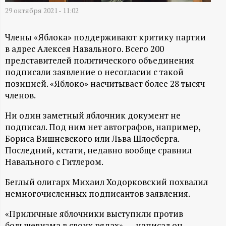
А
29 октября 2021 - 11:02
Н
Члены «Яблока» поддерживают критику партии
-
в адрес Алексея Навального. Всего 200
представителей политического объединения
и
подписали заявление о несогласии с такой
позицией. «Яблоко» насчитывает более 28 тысяч
н
членов.
Ни один заметный яблочник документ не
ф
подписал. Под ним нет автографов, например,
Бориса Вишневского или Льва Шлосберга.
о
Последний, кстати, недавно вообще сравнил
Навального с Гитлером.
р
Беглый олигарх Михаил Ходорковский похвалил
м
немногочисленных подписантов заявления.
«Приличные яблочники выступили против
а
большевизма в своих рядах», — написал он.