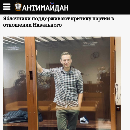
Перейти
к
А
основному
Яблочники поддерживают критику партии в
отношении Навального
содержанию
Н
Т
И
М
А
Й
Д