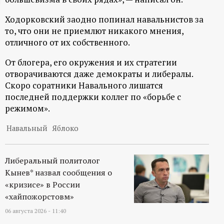
ц
Ходорковский заодно попинал навальнистов за
то, что они не приемлют никакого мнения,
и
отличного от их собственного.
о
От блогера, его окружения и их стратегии
отворачиваются даже демократы и либералы.
н
Скоро соратники Навального лишатся
последней поддержки коллег по «борьбе с
н
режимом».
Навальный
Яблоко
ы
й
Либеральный политолог
Кынев* назвал сообщения о
п
«кризисе» в России
«хайпожорстовм»
о
06 августа 2026 - 11:40