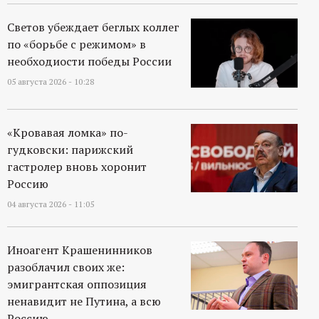
р
Светов убеждает беглых коллег
т
по «борьбе с режимом» в
необходиости победы России
а
05 августа 2026 - 10:28
л
«Кровавая ломка» по-
гудковски: парижский
гастролер вновь хоронит
Россию
04 августа 2026 - 11:05
Иноагент Крашенинников
разоблачил своих же:
эмигрантская оппозиция
ненавидит не Путина, а всю
Россию