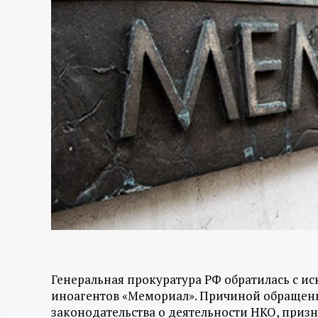
Н
-
и
н
ф
о
р
м
Генеральная прокуратура РФ обратилась с ис
иноагентов «Мемориал». Причиной обращени
а
законодательства о деятельности НКО, при