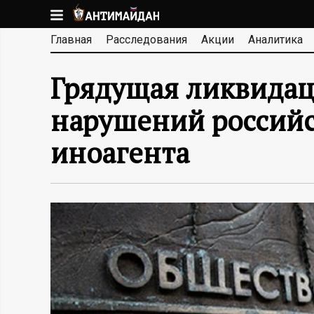
Перейти
к
А
Главная
Расследования
Акции
Аналитика
основному
содержанию
Н
Грядущая ликвидац
Т
нарушений российс
И
иноагента
М
А
Й
Д
А