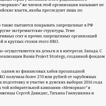
емориале»* же членов этой организации называют не
сийские власти, якобы преследуют лишь по
 также пытаются покрывать запрещенные в РФ
ругие экстремистские структуры. Теме
ктивных сект и прочих запрещенных организаций
 и круглых столов этого НКО.
» осуществляется на деньги и в интересах Запада. С
реализации Russia Project Strategy, созданной фондом
я
одним из финансовых хабов прозападной
 НКО получила более 270 млн рублей от зарубежных
а подготовку и участие в думских выборах 2016 года
х той избирательной кампании «Мемориал»* в
виженцы Сергей Давидис, Татьяна Ганнушкина и