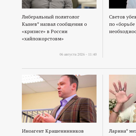
Либеральный политолог
Светов убе
Кынев* назвал сообщения о
по «борьбе
«кризисе» в России
необходиос
«хайпожорстовм»
06 августа 2026 - 11:40
Иноагент Крашенинников
Ларина* м