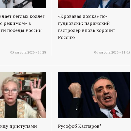
ждает беглых коллег
«Кровавая ломка» по-
 с режимом» в
гудковски: парижский
ти победы России
гастролер вновь хоронит
Россию
05 августа 2026 - 10:28
04 августа 2026 - 11:05
ежду приступами
Русофоб Каспаров*