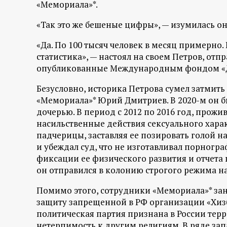
р
«Мемориала»*.
«Так это же бешеные цифры», — изумилась он
т
«Да. По 100 тысяч человек в месяц примерно
а
статистика», — настоял на своем Петров, отп
опубликованные Международным фондом «
л
Безусловно, историка Петрова сумел затмить 
«Мемориала»* Юрий Дмитриев. В 2020-м он б
дочерью. В период с 2012 по 2016 год, прож
насильственные действия сексуального хара
падчерицы, заставляя ее позировать голой 
и убеждал суд, что не изготавливал порногр
фиксации ее физического развития и отчета 
он отправился в колонию строгого режима на 
Помимо этого, сотрудники «Мемориала»* за
защиту запрещенной в РФ организации «Хиз
политическая партия признана в России тер
нетерпимость к другим религиям. В ряде за