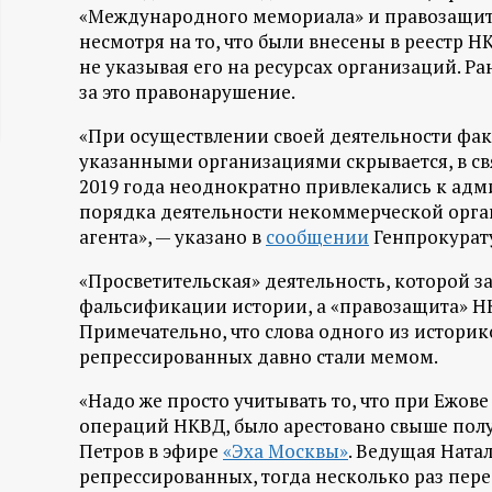
«Международного мемориала» и правозащитн
ц
несмотря на то, что были внесены в реестр Н
не указывая его на ресурсах организаций. 
и
за это правонарушение.
о
«При осуществлении своей деятельности фа
указанными организациями скрывается, в св
н
2019 года неоднократно привлекались к адм
порядка деятельности некоммерческой орг
н
агента», — указано в
сообщении
Генпрокурат
«Просветительская» деятельность, которой з
ы
фальсификации истории, а «правозащита» Н
Примечательно, что слова одного из историк
й
репрессированных давно стали мемом.
п
«Надо же просто учитывать то, что при Ежове
операций НКВД, было арестовано свыше полу
о
Петров в эфире
«Эха Москвы»
. Ведущая Ната
репрессированных, тогда несколько раз пере