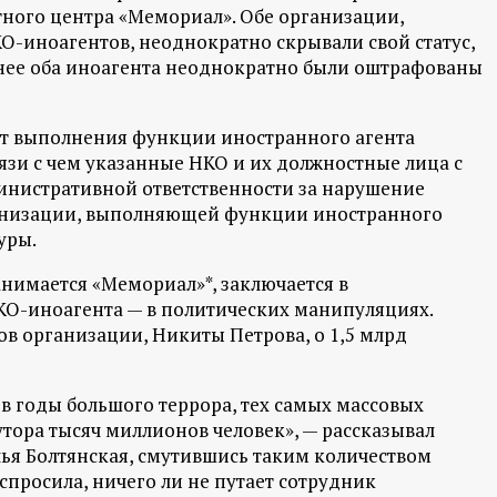
ого центра «Мемориал». Обе организации,
КО-иноагентов, неоднократно скрывали свой статус,
Ранее оба иноагента неоднократно были оштрафованы
кт выполнения функции иностранного агента
язи с чем указанные НКО и их должностные лица с
инистративной ответственности за нарушение
анизации, выполняющей функции иностранного
уры.
анимается «Мемориал»*, заключается в
КО-иноагента — в политических манипуляциях.
ов организации, Никиты Петрова, о 1,5 млрд
 в годы большого террора, тех самых массовых
тора тысяч миллионов человек», — рассказывал
лья Болтянская, смутившись таким количеством
спросила, ничего ли не путает сотрудник