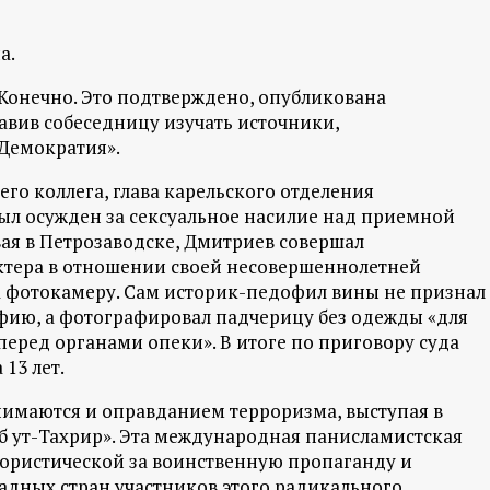
а.
. Конечно. Это подтверждено, опубликована
равив собеседницу изучать источники,
Демократия».
его коллега, глава карельского отделения
ыл осужден за сексуальное насилие над приемной
ивая в Петрозаводске, Дмитриев совершал
ктера в отношении своей несовершеннолетней
на фотокамеру. Сам историк-педофил вины не признал
афию, а фотографировал падчерицу без одежды «для
перед органами опеки». В итоге по приговору суда
13 лет.
нимаются и оправданием терроризма, выступая в
б ут-Тахрир». Эта международная панисламистская
рористической за воинственную пропаганду и
падных стран участников этого радикального