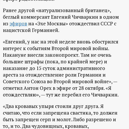
ц
Ранее другой «натурализованный британец»,
беглый коммерсант Евгений Чичваркин в одном
и
из
эфиров
на «Эхе Москвы» отождествил СССР с
нацистской Германией.
о
«Евгений, у нас на этой неделе вновь обострился
интерес к событиям Второй мировой войны.
н
Накануне внесли законопроект. Там не очень
большие штрафы (пока, по крайней мере) и
н
наказание до 15 суток административного
ареста за отождествление роли Германии и
ы
Советского Союза во Второй мировой войне», —
отметил Антон Орех в эфире от 28 октября. «Я
й
отождествляю», — тут же перебил его Чичваркин.
п
«Два кровавых упыря стоили друг друга. Я
считаю, что если запрещена свастика, то должен
о
быть запрещен серп и молот. Либо разрешено и
то, и то. Два чудовищных, кровавых,