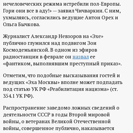
р
нечеловеческих режима истребили пол-Европы.
Гори они все в аду!» — заявил Чичваркин. С ним,
т
ухмыляясь, согласились ведущие Антон Орех и
Ольга Бычкова.
а
Журналист Александр Невзоров на «Эхе»
публично глумился над подвигом Зои
л
Космодемьянской. В одном из эфиров
радиостанции в феврале он
назвал
ее
«фантиком, выполнявшим преступный приказ».
Отметим, что подобные высказывания гостей и
ведущих «Эха Москвы» вполне может подпадать
под статью УК РФ «Реабилитация нацизма» (ст.
354.1 УК РФ).
Распространение заведомо ложных сведений о
деятельности СССР в годы Второй мировой
войны, о ветеранах Великой Отечественной
войны, совершенное публично, наказывается