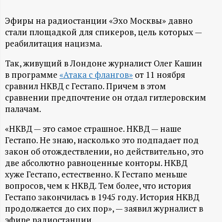
А
Н
Эфиры на радиостанции «Эхо Москвы» давно
стали площадкой для спикеров, цель которых —
реабилитация нацизма.
-
Так, живущий в Лондоне журналист Олег Кашин
и
в программе
«Атака с флангов»
от 11 ноября
сравнил НКВД с Гестапо. Причем в этом
н
сравнении предпочтение он отдал гитлеровским
палачам.
ф
«НКВД — это самое страшное. НКВД — наше
о
Гестапо. Не знаю, насколько это подпадает под
закон об отождествлении, но действительно, это
р
две абсолютно равноценные конторы. НКВД
хуже Гестапо, естественно. К Гестапо меньше
вопросов, чем к НКВД. Тем более, что история
м
Гестапо закончилась в 1945 году. История НКВД
продолжается до сих пор», — заявил журналист в
а
эфире радиостанции.