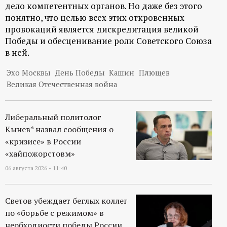
дело компетентных органов. Но даже без этого
понятно, что целью всех этих откровенных
провокаций является дискредитация великой
Победы и обесценивание роли Советского Союза
в ней.
Эхо Москвы
День Победы
Кашин
Плющев
Великая Отечественная война
Либеральный политолог
Кынев* назвал сообщения о
«кризисе» в России
«хайпожорстовм»
06 августа 2026 - 11:40
Светов убеждает беглых коллег
по «борьбе с режимом» в
необходиости победы России