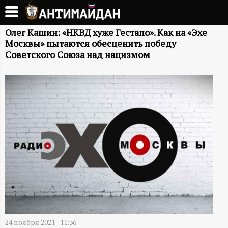
Перейти
к
А
основному
Олег Кашин: «НКВД хуже Гестапо». Как на «Эхе
Москвы» пытаются обесценить победу
содержанию
Н
Советского Союза над нацизмом
Т
И
М
А
Й
Д
24 ноября 2021 - 11:36