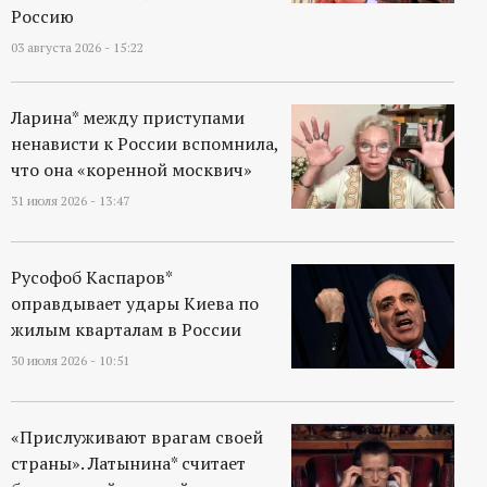
Россию
03 августа 2026 - 15:22
Ларина* между приступами
ненависти к России вспомнила,
что она «коренной москвич»
31 июля 2026 - 13:47
Русофоб Каспаров*
оправдывает удары Киева по
жилым кварталам в России
30 июля 2026 - 10:51
«Прислуживают врагам своей
страны». Латынина* считает