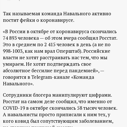
А
Н
Так называемая команда Навального активно
постит фейки о коронавирусе.
-
«В России в октябре от коронавируса скончались
74 893 человека — об этом вчера сообщил Росстат.
и
Это в среднем по 2 415 человек в день (а не по
998‑1003, как нам врал Оперштаб). Российские
н
власти не хотят расстраивать нас тем, что мы
умираем. Не хотят подтверждать свое
ф
абсолютное бессилие перед пандемией», —
говорится в Telegram-канале «Команда
о
Навального».
р
Сотрудники блогера манипулируют цифрами.
Росстат на самом деле сообщил, что именно от
м
COVID-19 в октябре скончались 58 тысяч человек.
А навальнисты просто приписали к ним тех, у
а
кого ковид был сопутствующим заболеванием,