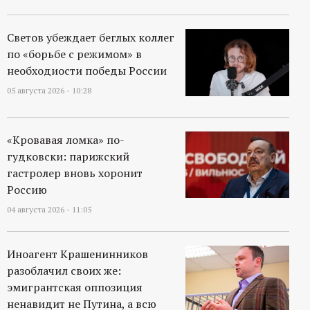
р
Светов убеждает беглых коллег
т
по «борьбе с режимом» в
необходиости победы России
а
05 августа 2026 - 10:28
л
«Кровавая ломка» по-
гудковски: парижский
гастролер вновь хоронит
Россию
04 августа 2026 - 11:05
Иноагент Крашенинников
разоблачил своих же:
эмигрантская оппозиция
ненавидит не Путина, а всю