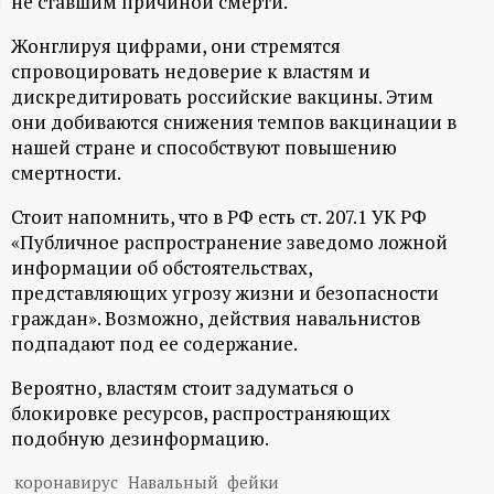
не ставшим причиной смерти.
ц
Жонглируя цифрами, они стремятся
спровоцировать недоверие к властям и
и
дискредитировать российские вакцины. Этим
они добиваются снижения темпов вакцинации в
о
нашей стране и способствуют повышению
смертности.
н
Стоит напомнить, что в РФ есть ст. 207.1 УК РФ
н
«Публичное распространение заведомо ложной
информации об обстоятельствах,
ы
представляющих угрозу жизни и безопасности
граждан». Возможно, действия навальнистов
подпадают под ее содержание.
й
Вероятно, властям стоит задуматься о
п
блокировке ресурсов, распространяющих
подобную дезинформацию.
о
коронавирус
Навальный
фейки