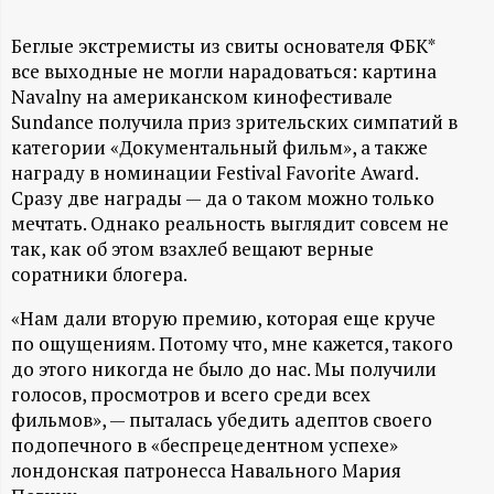
А
Н
Беглые экстремисты из свиты основателя ФБК*
все выходные не могли нарадоваться: картина
Navalny на американском кинофестивале
-
Sundance получила приз зрительских симпатий в
категории «Документальный фильм», а также
и
награду в номинации Festival Favorite Award.
Сразу две награды — да о таком можно только
н
мечтать. Однако реальность выглядит совсем не
так, как об этом взахлеб вещают верные
ф
соратники блогера.
о
«Нам дали вторую премию, которая еще круче
по ощущениям. Потому что, мне кажется, такого
р
до этого никогда не было до нас. Мы получили
голосов, просмотров и всего среди всех
м
фильмов», — пыталась убедить адептов своего
подопечного в «беспрецедентном успехе»
а
лондонская патронесса Навального Мария