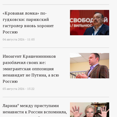
«Кровавая ломка» по-
гудковски: парижский
гастролер вновь хоронит
Россию
04 августа 2026 - 11:05
Иноагент Крашенинников
разоблачил своих же:
эмигрантская оппозиция
ненавидит не Путина, а всю
Россию
03 августа 2026 - 15:22
Ларина* между приступами
ненависти к России вспомнила,