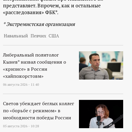
р
представляет. Впрочем, как и остальные
«расследования» ФБК*.
т
* Экстремистская организация
а
Навальный
Певчих
США
л
Либеральный политолог
Кынев* назвал сообщения о
«кризисе» в России
«хайпожорстовм»
06 августа 2026 - 11:40
Светов убеждает беглых коллег
по «борьбе с режимом» в
необходиости победы России
05 августа 2026 - 10:28