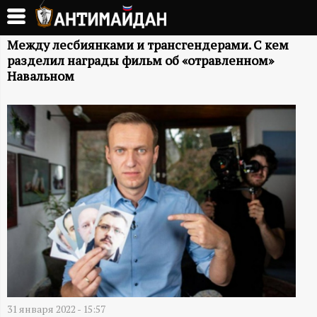
Перейти
к
А
основному
Между лесбиянками и трансгендерами. С кем
разделил награды фильм об «отравленном»
содержанию
Н
Навальном
Т
И
М
А
Й
Д
31 января 2022 - 15:57