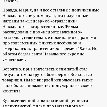
Певчих.
ц
Правда, Мария, да и все остальные подчиненные
Навального, не упомянула, что полученные
и
награды за «шедевр» об «отравлении»
Навального — второстепенные. Фильм-
о
расследование про «недоотравленного»
разделил утешительные номинации с драмами
н
про современных финских лесбиянок и
американских трансгендеров времен 1950-х. Но
н
об этом беглая свита Навального скромно
умалчивает.
ы
Вероятно, приз зрительских симпатий стал
результатом накруток ботофермы Волкова со
й
товарищи. Им не впервой использовать такие
способы для повышения популярности своего
п
контента.
о
Художественной и эксклюзивной ценности
американский фильм про Навального не