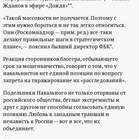
р
Жданов в эфире «Дождя»**.
т
«Такой массовости не получается. Поэтому с
этим нужно бороться и не так легко относиться.
Они (Роскомнадзор — прим. ред.) все-таки
а
делают правильные шаги в стратегическом
плане», — пояснил бывший директор ФБК*.
л
Реакция сторонников блогера, отбывающего
срок за мошенничество, говорит о том, что у
навальнистов нет единой позиции по вопросу
запрета на тиражирование их «расследований».
Подельники Навального не только оторваны от
российского общества, беглые экстремисты и
друг с другом не способны согласовать единую
позицию. Любовь к западным траншам и
ненависть к России — вот и все, что их
объединяет.