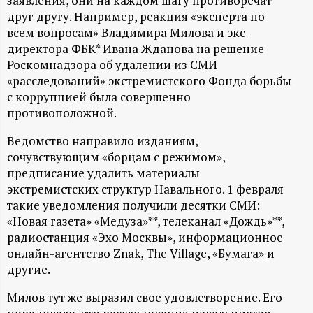
А
заявления, они на каждом шагу противоречат
друг другу. Например, реакция «эксперта по
Н
всем вопросам» Владимира Милова и экс-
директора ФБК* Ивана Жданова на решение
-
Роскомнадзора об удалении из СМИ
«расследований» экстремистского Фонда борьбы
и
с коррупцией была совершенно
противоположной.
н
Ведомство направило изданиям,
сочувствующим «борцам с режимом»,
ф
предписание удалить материалы
экстремистских структур Навального. 1 февраля
о
такие уведомления получили десятки СМИ:
«Новая газета» «Медуза»**, телеканал «Дождь»**,
р
радиостанция «Эхо Москвы», информационное
онлайн-агентство Znak, The Village, «Бумага» и
м
другие.
а
Милов тут же выразил свое удовлетворение. Его