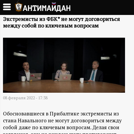
Перейти
к
А
основному
Экстремисты из ФБК* не могут договориться
между собой по ключевым вопросам
содержанию
Н
Т
И
М
А
08 февраля 2022 - 17:38
Й
Обосновавшиеся в Прибалтике экстремисты из
Д
стана Навального не могут договориться между
собой даже по ключевым вопросам. Делая свои