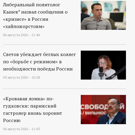
Либеральный политолог
Кынев* назвал сообщения о
«кризисе» в России
«хайпожорстовм»
06 августа 2026 - 11:40
Светов убеждает беглых коллег
по «борьбе с режимом» в
необходиости победы России
05 августа 2026 - 10:28
«Кровавая ломка» по-
гудковски: парижский
гастролер вновь хоронит
Россию
04 августа 2026 - 11:05