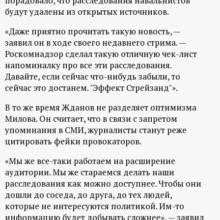
порадовало, что расследования навальнистов
будут удалены из открытых источников.
ц
«Даже приятно прочитать такую новость, —
и
заявил он в ходе своего недавнего стрима. —
Роскомнадзор сделал такую отличную чек-лист
о
напоминалку про все эти расследования.
Давайте, если сейчас что-нибудь забыли, то
н
сейчас это достанем. "Эффект Стрейзанд"».
н
В то же время Жданов не разделяет оптимизма
Милова. Он считает, что в связи с запретом
ы
упоминания в СМИ, журналисты станут реже
цитировать фейки провокаторов.
й
«Мы же все-таки работаем на расширение
аудитории. Мы же стараемся делать наши
п
расследования как можно доступнее. Чтобы они
дошли до соседа, до друга, до тех людей,
о
которые не интересуются политикой. Им-то
информацию будет добывать сложнее», — заявил