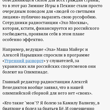
А
то в этот раз Зимние Игры в Пекине стали просто
Н
очередным поводом для «людей со светлыми
лицами» публично выразить свою русофобию.
-
Сотрудники радиостанции «Эхо Москвы»,
которая, кстати, финансируется из российского
и
госбюджета, проявили себя в этом плане
особенно эффектно.
н
Например, ведущие «Эха» Маша Майерс и
Алексей Нарышкин спросили в программе
ф
«
Утренний разворот
» у слушателей, за
украинских или российских спортсменов они
о
болеют на Олимпиаде.
р
Главный редактор радиостанции Алексей
Венедиктов вообще заявил, что в нашей
м
олимпийской сборной для него нет «своих».
«Кто такие "мои"!? Я болею за Камилу Валиеву, в
а
биатлоне я болел за братьев Бё. И совершенно