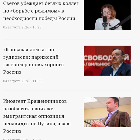
Светов убеждает беглых коллег
по «борьбе с режимом» в
необходиости победы России
05 августа 2026 - 10:28
«Кровавая ломка» по-
гудковски: парижский
гастролер вновь хоронит
Россию
04 августа 2026 - 11:05
Иноагент Крашенинников
разоблачил своих же:
эмигрантская оппозиция
ненавидит не Путина, а всю
Россию
03 августа 2026 - 15:22