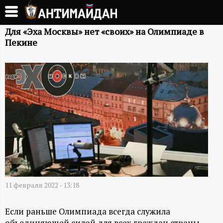
Перейти
к
А
основному
Для «Эха Москвы» нет «своих» на Олимпиаде в
Пекине
содержанию
Н
Т
И
М
А
Й
11 февраля 2022 - 13:18
Д
Если раньше Олимпиада всегда служила
объединяющей силой для всех граждан страны,