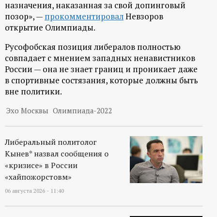
р
назначения, наказанная за свой допинговый
позор», —
прокомментировал
Невзоров
т
открытие Олимпиады.
Русофобская позиция либералов полностью
а
совпадает с мнением западных ненавистников
России — она не знает границ и проникает даже
л
в спортивные состязания, которые должны быть
вне политики.
Эхо Москвы
Олимпиада-2022
Либеральный политолог
Кынев* назвал сообщения о
«кризисе» в России
«хайпожорстовм»
06 августа 2026 - 11:40