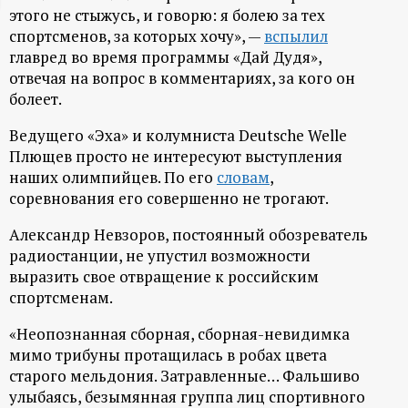
этого не стыжусь, и говорю: я болею за тех
ц
спортсменов, за которых хочу», —
вспылил
главред во время программы «Дай Дудя»,
и
отвечая на вопрос в комментариях, за кого он
болеет.
о
Ведущего «Эха» и колумниста Deutsche Welle
н
Плющев просто не интересуют выступления
наших олимпийцев. По его
словам
,
н
соревнования его совершенно не трогают.
Александр Невзоров, постоянный обозреватель
ы
радиостанции, не упустил возможности
выразить свое отвращение к российским
й
спортсменам.
п
«Неопознанная сборная, сборная-невидимка
мимо трибуны протащилась в робах цвета
о
старого мельдония. Затравленные… Фальшиво
улыбаясь, безымянная группа лиц спортивного