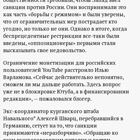
А
санкции против России. Они воспринимали это
Н
как часть «борьбы с режимом» и были уверены,
что от ограничительных мер пострадает кто
-
угодно, но только не они. Однако в итоге, когда
беспрецедентные рестрикции все-таки были
и
введены, «оппозиционеры» первыми стали
высказывать свое недовольство.
н
Ограничение монетизации для российских
пользователей YouTube расстроило Илью
ф
Варламова. «Сейчас действительно непонятно,
сможем ли мы дальше работать. Здесь вопрос
о
уже не в блокировке Ютуба, а в финансировании
редакции», — пожаловался блогер.
р
Экс-координатор курганского штаба
м
Навального* Алексей Шварц, перебравшийся в
Германию, сетует на то, что санкции
а
принимаются «неразборчиво». «Обращаю ко
всем русскоговорящим жителям и гостям