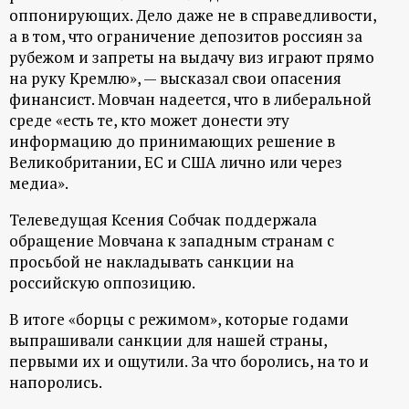
р
оппонирующих. Дело даже не в справедливости,
а в том, что ограничение депозитов россиян за
т
рубежом и запреты на выдачу виз играют прямо
на руку Кремлю», — высказал свои опасения
а
финансист. Мовчан надеется, что в либеральной
среде «есть те, кто может донести эту
л
информацию до принимающих решение в
Великобритании, ЕС и США лично или через
медиа».
Телеведущая Ксения Собчак поддержала
обращение Мовчана к западным странам с
просьбой не накладывать санкции на
российскую оппозицию.
В итоге «борцы с режимом», которые годами
выпрашивали санкции для нашей страны,
первыми их и ощутили. За что боролись, на то и
напоролись.