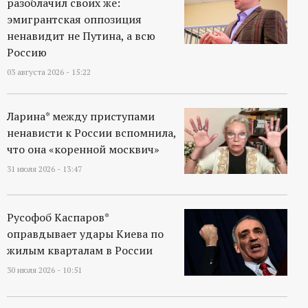
разоблачил своих же:
эмигрантская оппозиция
ненавидит не Путина, а всю
Россию
03 августа 2026 - 15:22
Ларина* между приступами
ненависти к России вспомнила,
что она «коренной москвич»
31 июля 2026 - 13:47
Русофоб Каспаров*
оправдывает удары Киева по
жилым кварталам в России
30 июля 2026 - 10:51