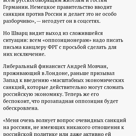
Германии. Немецкое правительство вводит
ц
санкции против России и делает это не особо
разборчиво», — негодует он в соцсетях.
и
Но Шварц видит выход из сложившейся
о
ситуации: всем «оппозиционерам» надо писать
письма канцлеру ФРГ с просьбой сделать для
н
них исключение.
н
Либеральный финансист Андрей Мовчан,
проживающий в Лондоне, раньше призывал
Запад к введению «масштабных экономических
ы
санкций, которые действительно могут сломать
российскую экономику. Теперь же его
й
беспокоит, что прозападная оппозиция будет
обескровлена.
п
«Меня очень волнует вопрос очевидных санкций
о
на россиян, не имеющих никакого отношения к
российской политике или даже активно ей