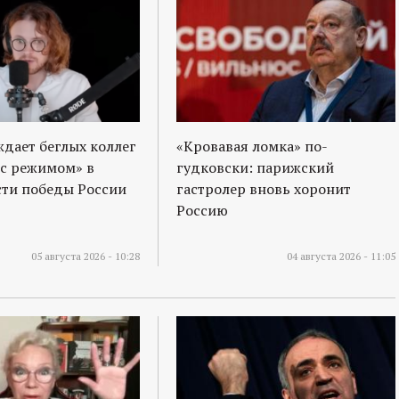
ждает беглых коллег
«Кровавая ломка» по-
 с режимом» в
гудковски: парижский
ти победы России
гастролер вновь хоронит
Россию
05 августа 2026 - 10:28
04 августа 2026 - 11:05