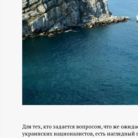
Н
-
и
н
ф
о
р
м
Для тех, кто задается вопросом, что же ожи
а
украинских националистов, есть наглядный пр