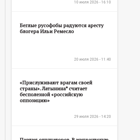
10 июля 2026 - 16:10
Беглые русофобы радуются аресту
блогера Ильи Ремесло
20 июля 2026 - 11:40
«Прислуживают врагам своей
страны». Латынина* считает
бесполезной «российскую
оппозицию»
29 июля 2026 - 14:20
Партия ощущаторов. В мигрантскую