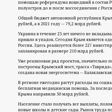
помощью референдума вошедший в состав Ро
ц
полуостров до и после воссоединения с Росси
и
Общий бюджет автономной республики Крым в
рублей, а в 2021 году — 79,2 млрд рублей.
о
Украина в течение 23 лет ничего не вкладыва
пришло в упадок. Сегодня Крым является о
н
России. Здесь реализуется более 227 инвест
запланирован в размере 210 млрд рублей.
н
Уже реализован ряд проектов, значительно 
ы
построены Крымский мост, трасса «Таврида»
создана новая энергосистема — Балаклавская
й
В регионе ежегодно растут расходы на соци
бесплатная медицинская помощь. За послед
п
Крыма направили 30 млрд рублей.
о
Население стало получать все выплаты, пол
новые школы и детские сады. Рынок труда п