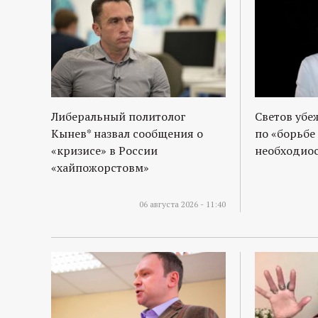
Либеральный политолог
Светов убе
Кынев* назвал сообщения о
по «борьбе
«кризисе» в России
необходиос
«хайпожорстовм»
06 августа 2026 - 11:40