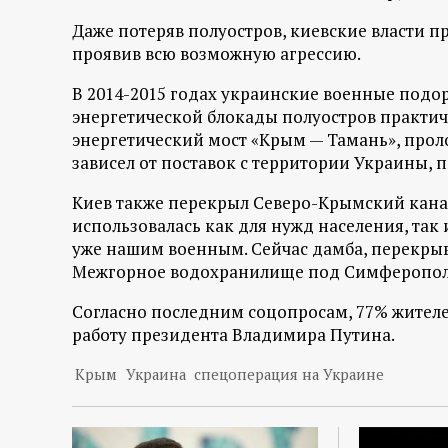
р
Даже потеряв полуостров, киевские власти 
проявив всю возможную агрессию.
т
В 2014-2015 годах украинские военные подор
а
энергетической блокады полуостров практиче
энергетический мост «Крым — Тамань», прол
л
зависел от поставок с территории Украины, 
Киев также перекрыл Северо-Крымский канал
использовалась как для нужд населения, так 
уже нашим военным. Сейчас дамба, перекрыв
Межгорное водохранилище под Симферополе
Согласно последним соцопросам, 77% жител
работу президента Владимира Путина.
Крым
Украина
спецоперация на Украине