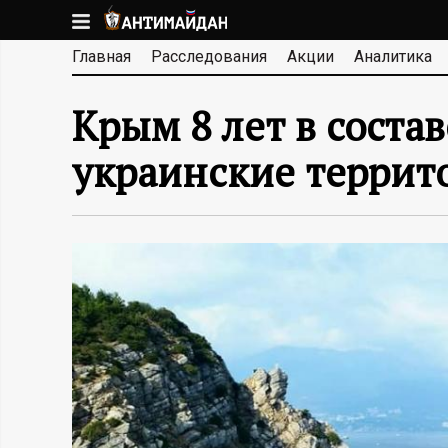
Перейти
к
А
Главная
Расследования
Акции
Аналитика
основному
содержанию
Н
Крым 8 лет в соста
Т
украинские террит
И
М
А
Й
Д
А