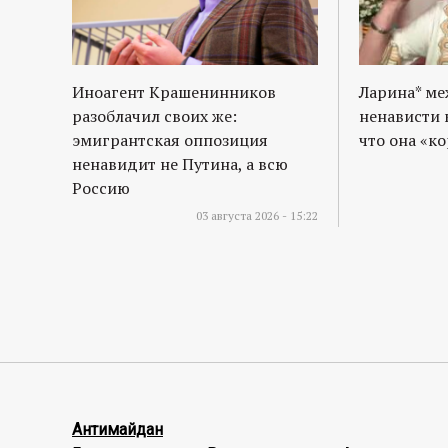
Иноагент Крашенинников
Ларина* м
разоблачил своих же:
ненависти 
эмигрантская оппозиция
что она «к
ненавидит не Путина, а всю
Россию
03 августа 2026 - 15:22
Антимайдан