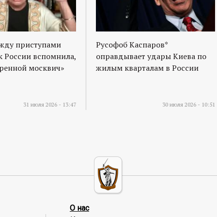
ежду приступами
Русофоб Каспаров*
к России вспомнила,
оправдывает удары Киева по
оренной москвич»
жилым кварталам в России
31 июля 2026 - 13:47
30 июля 2026 - 10:51
О нас